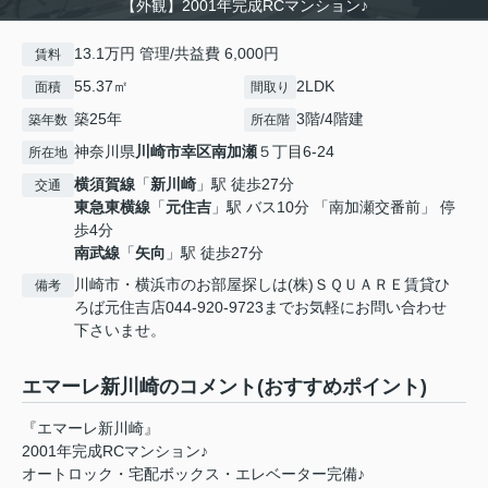
【外観】2001年完成RCマンション♪
13.1万円 管理/共益費 6,000円
賃料
55.37㎡
2LDK
面積
間取り
築25年
3階/4階建
築年数
所在階
神奈川県
川崎市幸区
南加瀬
５丁目6-24
所在地
横須賀線
「
新川崎
」駅 徒歩27分
交通
東急東横線
「
元住吉
」駅 バス10分 「南加瀬交番前」 停
歩4分
南武線
「
矢向
」駅 徒歩27分
川崎市・横浜市のお部屋探しは(株)ＳＱＵＡＲＥ賃貸ひ
備考
ろば元住吉店044-920-9723までお気軽にお問い合わせ
下さいませ。
エマーレ新川崎のコメント(おすすめポイント)
『エマーレ新川崎』
2001年完成RCマンション♪
オートロック・宅配ボックス・エレベーター完備♪