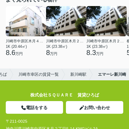
川崎市中原区木月４丁目
川崎市中原区木月２丁目
川崎市中原区木月２丁目
1K (20.44㎡)
1K (23.38㎡)
1K (23.38㎡)
1
8.6
8
8.3
万円
万円
万円
ろば
川崎市幸区の賃貸一覧
新川崎駅
エマーレ新川崎
株式会社ＳＱＵＡＲＥ 賃貸ひろば
電話をする
お問い合わせ
〒211-0025
神奈川県川崎市中原区木月２丁目5-14 KMGビル2A