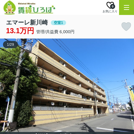
0
お気に入り
エマーレ新川崎
空室1
13.1万円
管理/共益費 6,000円
1
/
29