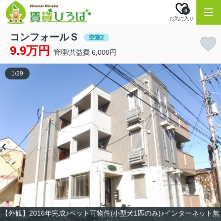
0
お気に入り
コンフォールＳ
空室2
9.9万円
管理/共益費 6,000円
1
/
29
【外観】2016年完成♪ペット可物件(小型犬1匹のみ)♪インターネット無