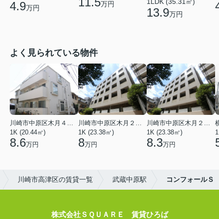
11.5
1LDK (35.31㎡)
4.9
万円
万円
13.9
万円
よく見られている物件
川崎市中原区木月４丁目
川崎市中原区木月２丁目
川崎市中原区木月２丁目
1K (20.44㎡)
1K (23.38㎡)
1K (23.38㎡)
1
8.6
8
8.3
万円
万円
万円
川崎市高津区の賃貸一覧
武蔵中原駅
コンフォールＳ
株式会社ＳＱＵＡＲＥ 賃貸ひろば