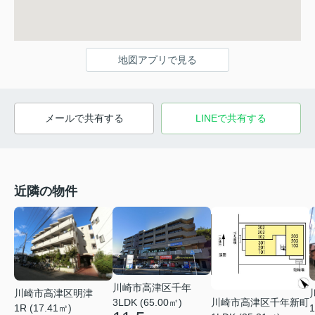
地図アプリで見る
メールで共有する
LINEで共有する
近隣の物件
川崎市高津区千年
川崎市高津区明津
3LDK (65.00㎡)
川崎市高津区千年新町
1R (17.41㎡)
1