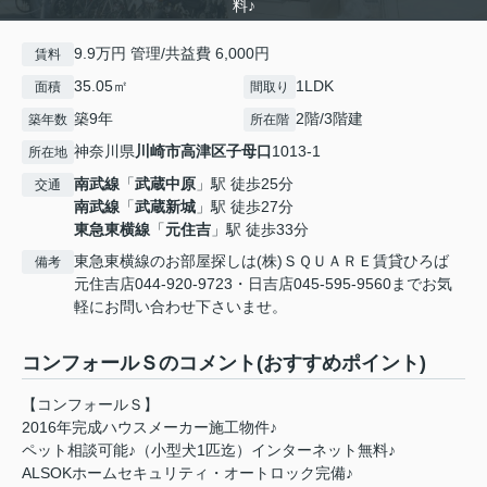
料♪
9.9万円 管理/共益費 6,000円
賃料
35.05㎡
1LDK
面積
間取り
築9年
2階/3階建
築年数
所在階
神奈川県
川崎市高津区
子母口
1013-1
所在地
南武線
「
武蔵中原
」駅 徒歩25分
交通
南武線
「
武蔵新城
」駅 徒歩27分
東急東横線
「
元住吉
」駅 徒歩33分
東急東横線のお部屋探しは(株)ＳＱＵＡＲＥ賃貸ひろば
備考
元住吉店044-920-9723・日吉店045-595-9560までお気
軽にお問い合わせ下さいませ。
コンフォールＳのコメント(おすすめポイント)
【コンフォールＳ】
2016年完成ハウスメーカー施工物件♪
ペット相談可能♪（小型犬1匹迄）インターネット無料♪
ALSOKホームセキュリティ・オートロック完備♪