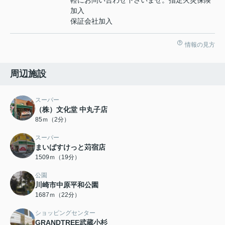
加入
保証会社加入
情報の見方
周辺施設
スーパー
（株）文化堂 中丸子店
85ｍ（2分）
スーパー
まいばすけっと苅宿店
1509ｍ（19分）
公園
川崎市中原平和公園
1687ｍ（22分）
ショッピングセンター
GRANDTREE武蔵小杉