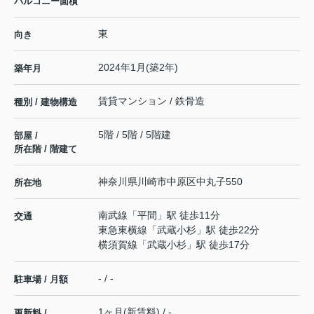
バルコニー面積
東
向き
2024年1月(築2年)
築年月
賃貸マンション / 鉄骨造
種別 / 建物構造
5階 / 5階 / 5階建
部屋 /
所在階 / 階建て
神奈川県
川崎市中原区
中丸子
550
所在地
南武線
「
平間
」駅 徒歩11分
交通
東急東横線
「
武蔵小杉
」駅 徒歩22分
横須賀線
「
武蔵小杉
」駅 徒歩17分
- / -
駐車場 / 月額
1ヶ月(新賃料) / -
更新料 /