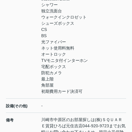
シャワー
独立洗面台
ウォークインクロゼット
シューズボックス
CS
BS
光ファイバー
ネット使用料無料
オートロック
TVモニタ付インターホン
宅配ボックス
防犯カメラ
最上階
角部屋
初期費用カード決済可
-
設備(その他)
川崎市中原区のお部屋探しは(株)ＳＱＵＡＲ
備考
Ｅ賃貸ひろば元住吉店044-920-9723までお気
軽にお問い合わせ下さいませ。指定火災保険