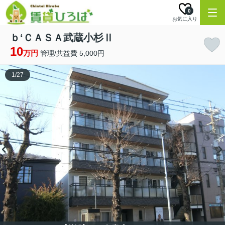
0
お気に入り
ｂ‘ＣＡＳＡ武蔵小杉Ⅱ
10
万円
管理/共益費 5,000円
1
/
27