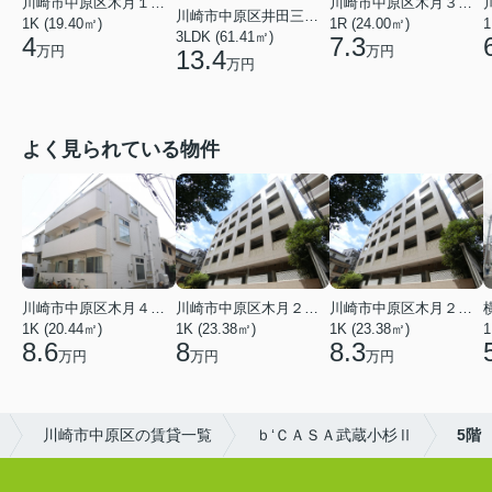
川崎市中原区木月１丁目
川崎市中原区木月３丁目
川崎市中原区井田三舞町
1K (19.40㎡)
1R (24.00㎡)
1
3LDK (61.41㎡)
4
7.3
万円
万円
13.4
万円
よく見られている物件
川崎市中原区木月４丁目
川崎市中原区木月２丁目
川崎市中原区木月２丁目
1K (20.44㎡)
1K (23.38㎡)
1K (23.38㎡)
1
8.6
8
8.3
万円
万円
万円
川崎市中原区の賃貸一覧
ｂ‘ＣＡＳＡ武蔵小杉Ⅱ
5階