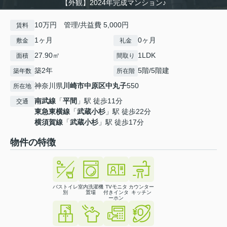
【外観】2024年完成マンション♪
10万円 管理/共益費 5,000円
賃料
1ヶ月
0ヶ月
敷金
礼金
27.90㎡
1LDK
面積
間取り
築2年
5階/5階建
築年数
所在階
神奈川県
川崎市中原区
中丸子
550
所在地
南武線
「
平間
」駅 徒歩11分
交通
東急東横線
「
武蔵小杉
」駅 徒歩22分
横須賀線
「
武蔵小杉
」駅 徒歩17分
物件の特徴
バストイレ
室内洗濯機
TVモニタ
カウンター
別
置場
付きインタ
キッチン
ーホン