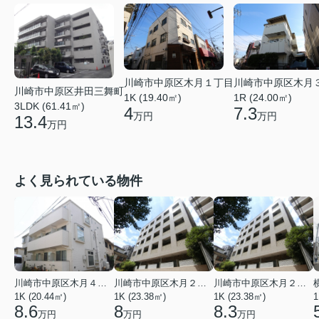
川崎市中原区木月１丁目
川崎市中原区木月
川崎市中原区井田三舞町
1K (19.40㎡)
1R (24.00㎡)
3LDK (61.41㎡)
4
7.3
万円
万円
13.4
万円
よく見られている物件
川崎市中原区木月４丁目
川崎市中原区木月２丁目
川崎市中原区木月２丁目
1K (20.44㎡)
1K (23.38㎡)
1K (23.38㎡)
1
8.6
8
8.3
万円
万円
万円