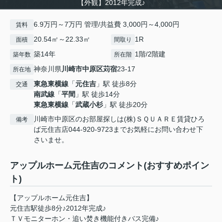
【外観】2012年完成♪
6.9万円～7万円 管理/共益費 3,000円～4,000円
賃料
20.54㎡～22.33㎡
1R
面積
間取り
築14年
1階/2階建
築年数
所在階
神奈川県
川崎市中原区
苅宿
23-17
所在地
東急東横線
「
元住吉
」駅 徒歩8分
交通
南武線
「
平間
」駅 徒歩14分
東急東横線
「
武蔵小杉
」駅 徒歩20分
川崎市中原区のお部屋探しは(株)ＳＱＵＡＲＥ賃貸ひろ
備考
ば元住吉店044-920-9723までお気軽にお問い合わせ下
さいませ。
アップルホーム元住吉のコメント(おすすめポイン
ト)
【アップルホーム元住吉】
元住吉駅徒歩8分♪2012年完成♪
ＴＶモニターホン・追い焚き機能付きバス完備♪