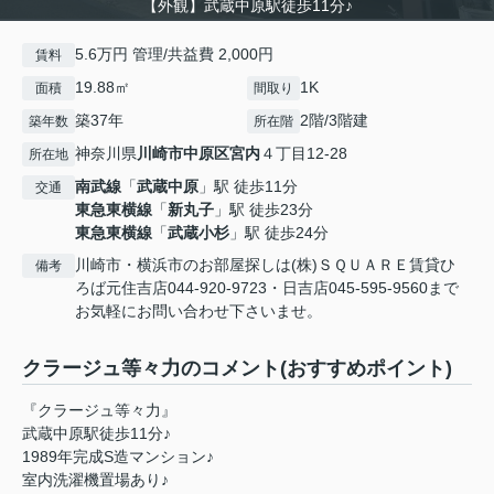
【外観】武蔵中原駅徒歩11分♪
5.6万円 管理/共益費 2,000円
賃料
19.88㎡
1K
面積
間取り
築37年
2階/3階建
築年数
所在階
神奈川県
川崎市中原区
宮内
４丁目12-28
所在地
南武線
「
武蔵中原
」駅 徒歩11分
交通
東急東横線
「
新丸子
」駅 徒歩23分
東急東横線
「
武蔵小杉
」駅 徒歩24分
川崎市・横浜市のお部屋探しは(株)ＳＱＵＡＲＥ賃貸ひ
備考
ろば元住吉店044-920-9723・日吉店045-595-9560まで
お気軽にお問い合わせ下さいませ。
クラージュ等々力のコメント(おすすめポイント)
『クラージュ等々力』
武蔵中原駅徒歩11分♪
1989年完成S造マンション♪
室内洗濯機置場あり♪