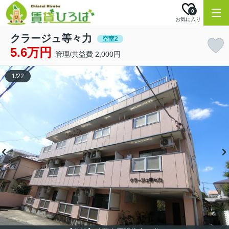
0
お気に入り
クラージュ等々力
空室2
5.6万円
管理/共益費 2,000円
1
/
22