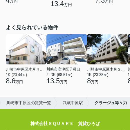
4
7.3
万円
万円
13.4
万円
よく見られている物件
川崎市中原区木月４丁目
川崎市高津区子母口
川崎市中原区木月２丁目
1K (20.44㎡)
2LDK (68.51㎡)
1K (23.38㎡)
1
8.6
13.5
8
万円
万円
万円
川崎市中原区の賃貸一覧
武蔵中原駅
クラージュ等々力
株式会社ＳＱＵＡＲＥ 賃貸ひろば