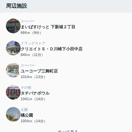
周辺施設
スーパー
まいばすけっと 下新城２丁目
684ｍ（9分）
ドラッグストア
クリエイトＳ・Ｄ川崎下小田中店
840ｍ（11分）
スーパー
ユーコープ三舞町店
1014ｍ（13分）
その他
タチバナボウル
1041ｍ（14分）
公園
橘公園
1054ｍ（14分）