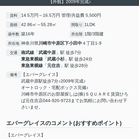
【外観】2009年完成♪
14.5万円～16.5万円 管理/共益費 5,500円
賃料
42.86㎡～55.28㎡
1LDK
面積
間取り
築16年
1階/3階建
築年数
所在階
神奈川県
川崎市中原区
下小田中
４丁目1-9
所在地
南武線
「
武蔵中原
」駅 徒歩7分
交通
東急東横線
「
武蔵小杉
」駅 徒歩24分
東急東横線
「
元住吉
」駅 徒歩28分
【エバーグレイス】
備考
武蔵中原駅徒歩7分♪2009年完成♪
オートロック・宅配ボックス完備♪
川崎市中原区のお部屋探しは(株)ＳＱＵＡＲＥ賃貸ひろ
ば元住吉店044-920-9723までお気軽にお問い合わせ下
さいませ。
エバーグレイスのコメント(おすすめポイント)
【エバーグレイス】