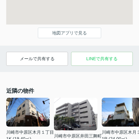
地図アプリで見る
メールで共有する
LINEで共有する
近隣の物件
川崎市中原区木月１丁目
川崎市中原区木月
川崎市中原区井田三舞町
1K (19.40㎡)
1R (24.00㎡)