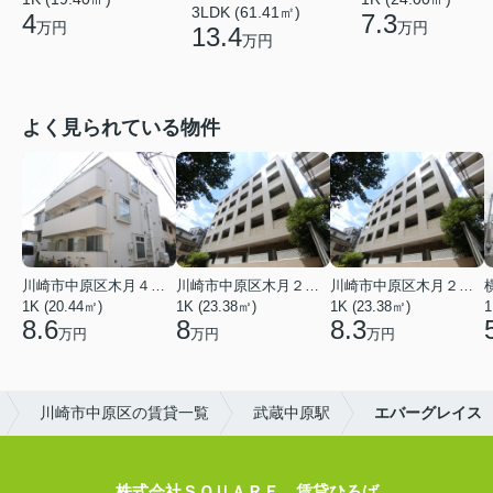
3LDK (61.41㎡)
4
7.3
万円
万円
13.4
万円
よく見られている物件
川崎市中原区木月４丁目
川崎市中原区木月２丁目
川崎市中原区木月２丁目
1K (20.44㎡)
1K (23.38㎡)
1K (23.38㎡)
1
8.6
8
8.3
万円
万円
万円
川崎市中原区の賃貸一覧
武蔵中原駅
エバーグレイス
株式会社ＳＱＵＡＲＥ 賃貸ひろば