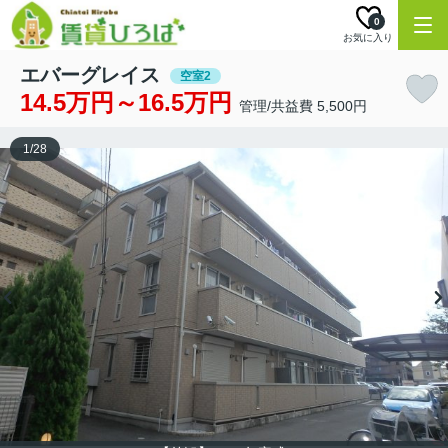
0
お気に入り
エバーグレイス
空室2
14.5万円～16.5万円
管理/共益費 5,500円
1
/
28