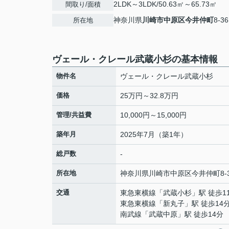
2LDK～3LDK/50.63㎡～65.73㎡
間取り/面積
神奈川県
川崎市中原区
今井仲町
8-36
所在地
ヴェール・クレール武蔵小杉の基本情報
物件名
ヴェール・クレール武蔵小杉
価格
25万円～32.8万円
管理/共益費
10,000円～15,000円
築年月
2025年7月（築1年）
総戸数
-
所在地
神奈川県
川崎市中原区
今井仲町
8-
交通
東急東横線
「
武蔵小杉
」駅 徒歩1
東急東横線
「
新丸子
」駅 徒歩14
南武線
「
武蔵中原
」駅 徒歩14分