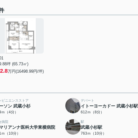
件
01
9.88坪 (65.73㎡)
2.8
万円(16498.99円/坪)
ンビニエンスストア
デパート
ーソン 武蔵小杉
イトーヨーカドー 武蔵小杉
19ｍ（4分）
612ｍ（8分）
合病院
駅
マリアンナ医科大学東横病院
武蔵小杉駅
21ｍ（10分）
763ｍ（10分）