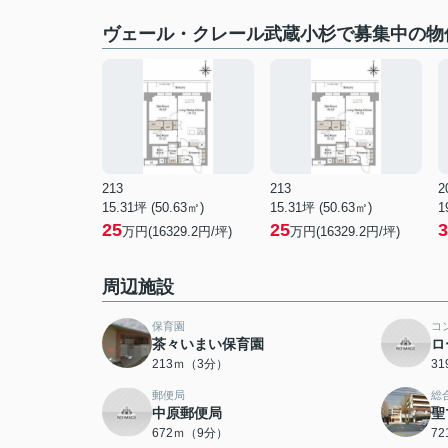
ヴェール・クレール武蔵小杉で募集中の物
213
213
2
15.31坪 (50.63㎡)
15.31坪 (50.63㎡)
1
25
25
3
万円(16329.2円/坪)
万円(16329.2円/坪)
周辺施設
保育園
コ
茶々いまい保育園
ロ
213ｍ（3分）
3
郵便局
総
中原郵便局
聖
672ｍ（9分）
7