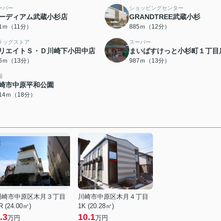
ーパー
ショッピングセンター
ーディアム武蔵小杉店
GRANDTREE武蔵小杉
71ｍ（11分）
885ｍ（12分）
ラッグストア
スーパー
リエイトＳ・Ｄ川崎下小田中店
まいばすけっと小杉町１丁目
66ｍ（13分）
987ｍ（13分）
園
崎市中原平和公園
414ｍ（18分）
川崎市中原区木月３丁目
川崎市中原区木月４丁目
R (24.00㎡)
1K (20.28㎡)
.3
10.1
万円
万円