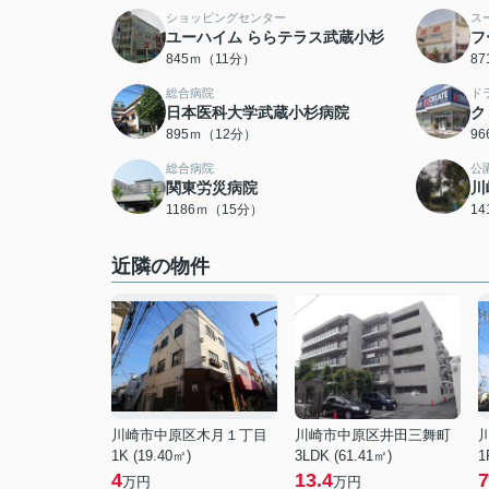
ショッピングセンター
ス
ユーハイム ららテラス武蔵小杉
フ
845ｍ（11分）
8
総合病院
ド
日本医科大学武蔵小杉病院
ク
895ｍ（12分）
9
総合病院
公
関東労災病院
川
1186ｍ（15分）
1
近隣の物件
川崎市中原区木月１丁目
川崎市中原区井田三舞町
1K (19.40㎡)
3LDK (61.41㎡)
1
4
13.4
7
万円
万円