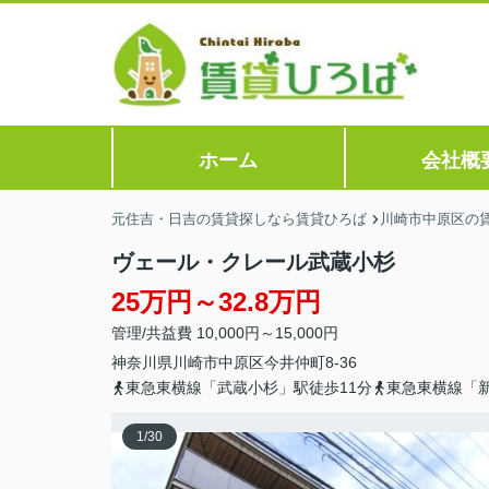
ホーム
会社概
元住吉・日吉の賃貸探しなら賃貸ひろば
川崎市中原区の
ヴェール・クレール武蔵小杉
25万円～32.8万円
管理/共益費 10,000円～15,000円
神奈川県
川崎市中原区
今井仲町
8-36
東急東横線「武蔵小杉」駅徒歩11分
東急東横線「新
1
/
30