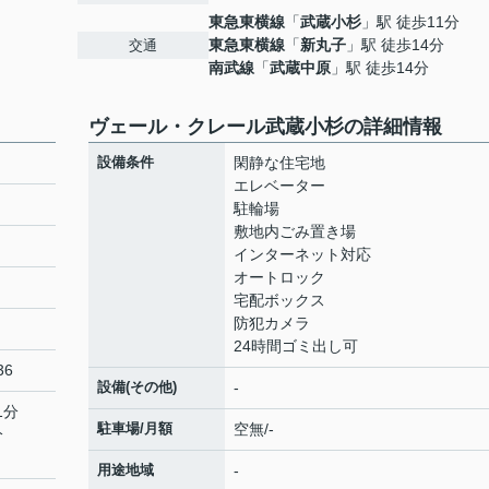
東急東横線
「
武蔵小杉
」駅 徒歩11分
東急東横線
「
新丸子
」駅 徒歩14分
交通
南武線
「
武蔵中原
」駅 徒歩14分
ヴェール・クレール武蔵小杉の詳細情報
設備条件
閑静な住宅地
エレベーター
駐輪場
敷地内ごみ置き場
インターネット対応
オートロック
宅配ボックス
防犯カメラ
24時間ゴミ出し可
36
設備(その他)
-
1分
駐車場/月額
空無/-
分
用途地域
-