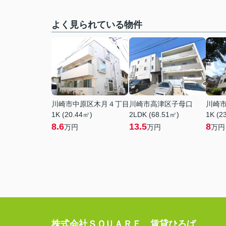
よく見られている物件
川崎市中原区木月４丁目
川崎市高津区子母口
川崎
1K (20.44㎡)
2LDK (68.51㎡)
1K (2
8.6
13.5
8
万円
万円
万円
株式会社ＳＱＵＡＲＥ 賃貸ひろば