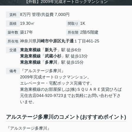
【外観】2009年完成オートロックマンション
8万円 管理/共益費 7,000円
賃料
19.30㎡
1K
面積
間取り
築17年
2階/5階建
築年数
所在階
神奈川県
川崎市中原区
丸子通
１丁目461-25
所在地
東急東横線
「
新丸子
」駅 徒歩6分
交通
東急東横線
「
武蔵小杉
」駅 徒歩13分
東急東横線
「
多摩川
」駅 徒歩15分
『アルステージ多摩川』
備考
2009年完成オートロックマンション。
エレベーター・宅配ボックス完備です。
東急東横線のお部屋探しは(株)ＳＱＵＡＲＥ賃貸ひろば
元住吉店044-920-9723までお気軽にお問い合わせ下さ
いませ。
アルステージ多摩川のコメント(おすすめポイント)
『アルステージ多摩川』