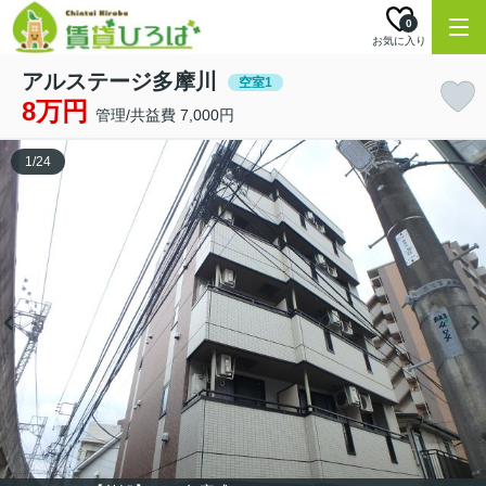
0
お気に入り
アルステージ多摩川
空室1
8万円
管理/共益費 7,000円
1
/
24