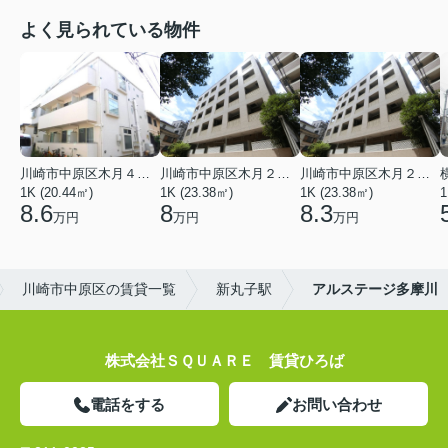
よく見られている物件
川崎市中原区木月４丁目
川崎市中原区木月２丁目
川崎市中原区木月２丁目
1K (20.44㎡)
1K (23.38㎡)
1K (23.38㎡)
1
8.6
8
8.3
万円
万円
万円
川崎市中原区の賃貸一覧
新丸子駅
アルステージ多摩川
株式会社ＳＱＵＡＲＥ 賃貸ひろば
電話をする
お問い合わせ