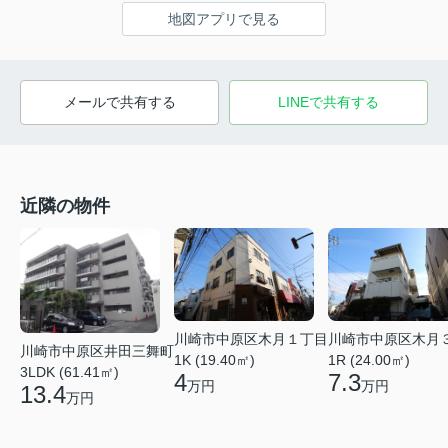
地図アプリで見る
メールで共有する
LINEで共有する
近隣の物件
川崎市中原区木月１丁目
川崎市中原区木月
川崎市中原区井田三舞町
1K (19.40㎡)
1R (24.00㎡)
3LDK (61.41㎡)
4
7.3
万円
万円
13.4
万円