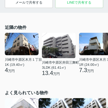
メールで共有する
LINEで共有する
近隣の物件
川崎市中原区木月１丁目
川崎市中原区木月
川崎市中原区井田三舞町
1K (19.40㎡)
1R (24.00㎡)
3LDK (61.41㎡)
4
7.3
万円
万円
13.4
万円
よく見られている物件