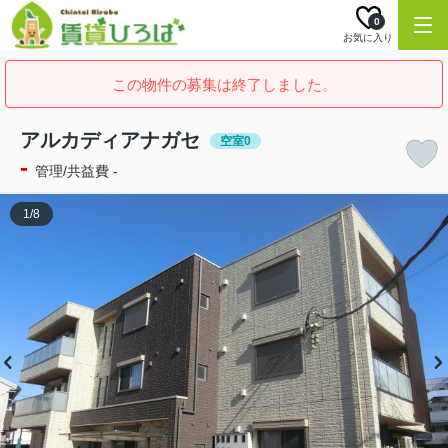
0
お気に入り
この物件の募集は終了しました。
アルカディアナガセ
空室0
-
管理/共益費 -
1
/
8