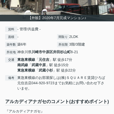
【外観】2020年7月完成マンション♪
- 管理/共益費 -
賃料
-
2LDK
面積
間取り
築6年
3階/3階建
築年数
所在階
神奈川県
川崎市中原区
井田杉山町
8-21
所在地
東急東横線
「
元住吉
」駅 徒歩17分
交通
南武線
「
武蔵中原
」駅 徒歩15分
東急東横線
「
武蔵小杉
」駅 徒歩22分
東急東横線のお部屋探しは(株)ＳＱＵＡＲＥ賃貸ひろば
備考
元住吉店044-920-9723までお気軽にお問い合わせ下さ
いませ。
アルカディアナガセのコメント(おすすめポイント)
『アルカディアナガセ』