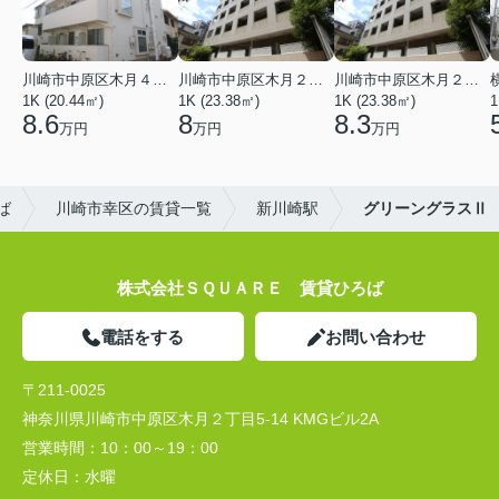
川崎市中原区木月４丁目
川崎市中原区木月２丁目
川崎市中原区木月２丁目
1K (20.44㎡)
1K (23.38㎡)
1K (23.38㎡)
1
8.6
8
8.3
万円
万円
万円
ば
川崎市幸区の賃貸一覧
新川崎駅
グリーングラスⅡ
株式会社ＳＱＵＡＲＥ 賃貸ひろば
電話をする
お問い合わせ
〒211-0025
神奈川県川崎市中原区木月２丁目5-14 KMGビル2A
営業時間：
10：00～19：00
定休日：
水曜