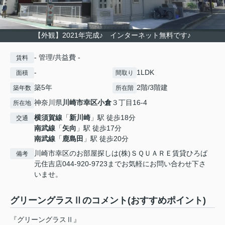
【外観】2021年完成♪ インターネット無料です♪
- 管理/共益費 -
賃料
-
1LDK
面積
間取り
築5年
2階/3階建
築年数
所在階
神奈川県
川崎市幸区
小倉
３丁目16-4
所在地
横須賀線
「
新川崎
」駅 徒歩18分
交通
南武線
「
矢向
」駅 徒歩17分
南武線
「
鹿島田
」駅 徒歩20分
川崎市幸区のお部屋探しは(株)ＳＱＵＡＲＥ賃貸ひろば
備考
元住吉店044-920-9723までお気軽にお問い合わせ下さ
いませ。
グリーングラスⅡのコメント(おすすめポイント)
『グリーングラスⅡ』