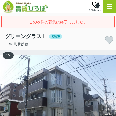
0
お気に入り
この物件の募集は終了しました。
グリーングラスⅡ
空室0
-
管理/共益費 -
1
/
7