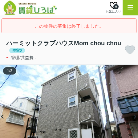
0
お気に入り
この物件の募集は終了しました。
ハーミットクラブハウスMom chou chou
空室0
-
管理/共益費 -
1
/
3