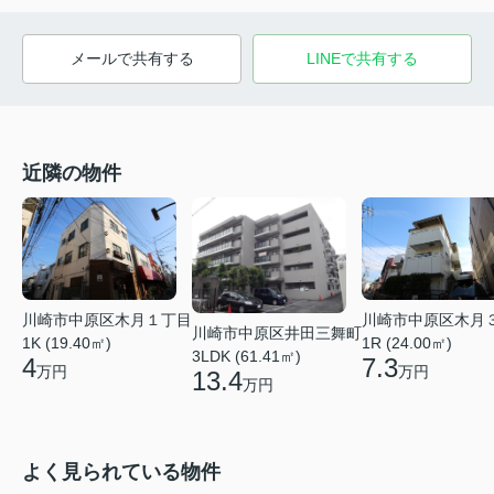
メールで共有する
LINEで共有する
近隣の物件
川崎市中原区木月１丁目
川崎市中原区木月
川崎市中原区井田三舞町
1K (19.40㎡)
1R (24.00㎡)
3LDK (61.41㎡)
4
7.3
万円
万円
13.4
万円
よく見られている物件