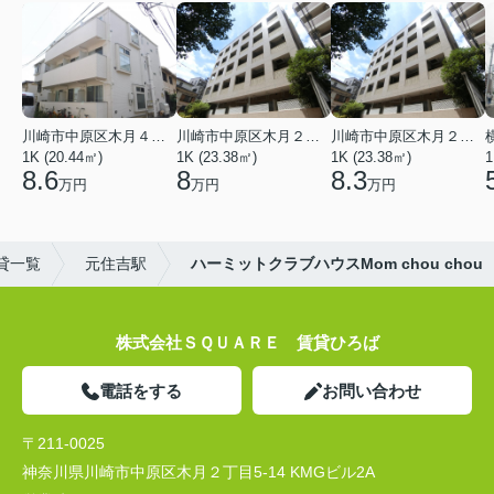
川崎市中原区木月４丁目
川崎市中原区木月２丁目
川崎市中原区木月２丁目
1K (20.44㎡)
1K (23.38㎡)
1K (23.38㎡)
1
8.6
8
8.3
万円
万円
万円
貸一覧
元住吉駅
ハーミットクラブハウスMom chou chou
株式会社ＳＱＵＡＲＥ 賃貸ひろば
電話をする
お問い合わせ
〒211-0025
神奈川県川崎市中原区木月２丁目5-14 KMGビル2A