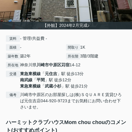
【外観】2024年2月完成♪
- 管理/共益費 -
賃料
-
1K
面積
間取り
築2年
3階/3階建
築年数
所在階
神奈川県
川崎市中原区
苅宿
14-12
所在地
東急東横線
「
元住吉
」駅 徒歩13分
交通
南武線
「
平間
」駅 徒歩12分
東急東横線
「
武蔵小杉
」駅 徒歩21分
川崎市中原区のお部屋探しは(株)ＳＱＵＡＲＥ賃貸ひろ
備考
ば元住吉店044-920-9723までお気軽にお問い合わせ下
さいませ。
ハーミットクラブハウスMom chou chouのコメン
ト(おすすめポイント)