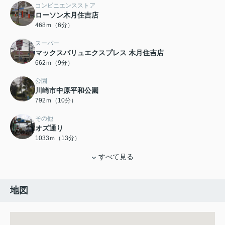
コンビニエンスストア
ローソン木月住吉店
468ｍ（6分）
スーパー
マックスバリュエクスプレス 木月住吉店
662ｍ（9分）
公園
川崎市中原平和公園
792ｍ（10分）
その他
オズ通り
1033ｍ（13分）
すべて見る
地図