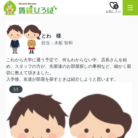
0
お気に入り
とわ 様
担当：木船 智和
これから大学に通う予定で、何もわからない中、店長さんを始
め、スタッフの方が、先輩達のお部屋探しの事例など、細かく親
切に教えて頂きました。
入学後、友達が部屋を探すときは紹介しようと思います。
1
/
1