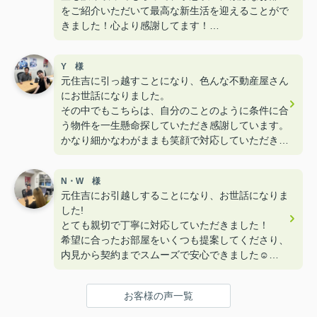
をご紹介いただいて最高な新生活を迎えることがで
きました！心より感謝してます！
様々な口コミがありますが、元住吉で物件をお探し
の方、間違いなくオススメです！(^^)
Y 様
しばらく引っ越しはないと思いますが、また次も絶
元住吉に引っ越すことになり、色んな不動産屋さん
対にお世話になります！
にお世話になりました。
その中でもこちらは、自分のことのように条件に合
う物件を一生懸命探していただき感謝しています。
かなり細かなわがままも笑顔で対応していただき相
談しやすかったです！
理想のお部屋が見つかってとても嬉しいです！
N・W 様
ありがとうございました！
元住吉にお引越しすることになり、お世話になりま
した!
とても親切で丁寧に対応していただきました！
希望に合ったお部屋をいくつも提案してくださり、
内見から契約までスムーズで安心できました☺️
こちらのわがままも聞いて下さり、スタッフの方も
話しやすかったです!
お客様の声一覧
また引っ越しの際はお願いしたいです！