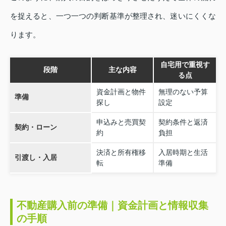
を捉えると、一つ一つの判断基準が整理され、迷いにくくな
ります。
自宅用で重視す
段階
主な内容
る点
資金計画と物件
無理のない予算
準備
探し
設定
申込みと売買契
契約条件と返済
契約・ローン
約
負担
決済と所有権移
入居時期と生活
引渡し・入居
転
準備
不動産購入前の準備｜資金計画と情報収集
の手順