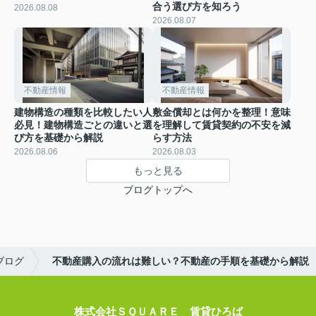
合う選び方を知ろう
2026.08.08
2026.08.07
不動産情報
不動産情報
建物構造の種類を比較したい人
敷金償却とは何かを整理！意味
必見！建物構造ごとの違いと選
を理解して賃貸契約の不安を減
び方を基礎から解説
らす方法
2026.08.06
2026.08.03
もっと見る
ブログトップへ
ブログ
不動産購入の流れは難しい？不動産の手順を基礎から解説
株式会社ＳＱＵＡＲＥ 賃貸ひろば