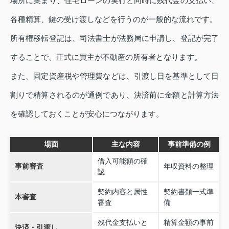
場所に集まり、住宅ローンの実行と同時に残代金の支払い、
各種精算、鍵の受け渡しなどを行うのが一般的な流れです。
所有権移転登記は、司法書士が法務局に申請し、登記が完了
することで、正式に買主が不動産の所有者となります。
また、固定資産税や管理費などは、引渡し日を基準として日
割りで精算されるのが通例であり、決済前に金額と計算方法
を確認しておくことが安心につながります。
場面
主な内容
事前準備の例
借入可能額の確
事前審査
年収資料の整理
認
契約内容と属性
契約書類一式準
本審査
審査
備
残代金支払いと
精算金額の事前
決済・引渡し