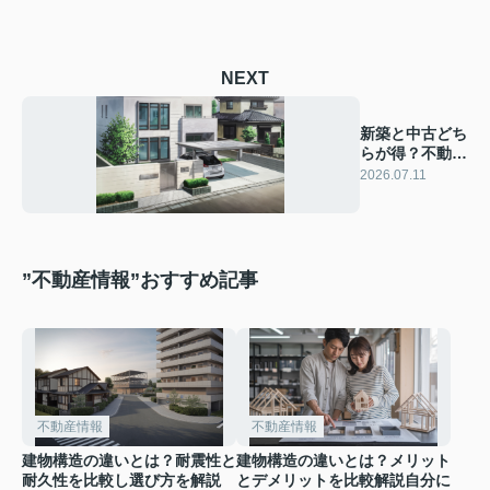
NEXT
新築と中古どち
らが得？不動産
購入の判断軸を
2026.07.11
解説
”不動産情報”おすすめ記事
不動産情報
不動産情報
建物構造の違いとは？耐震性と
建物構造の違いとは？メリット
耐久性を比較し選び方を解説
とデメリットを比較解説自分に