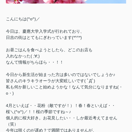
こんにちは(^o^)／
今日は、慶應大学入学式が行われており、
日吉の街はとてもにぎわっています(*^^*)
お昼ごはんを食べようとしたら、どこのお店も
入れなかった( ;∀;)
なんて情報がちらほら・・！！
今日から新生活が始まった方は多いのではないでしょうか♪
皆さんのキラキラオーラが大変眩しいです( ﾟДﾟ)
私も何か新しいこと始めようかな！なんて気分になりますね(・
o・)
4月といえば・・花粉（敵ですが！）！
春！春といえば・・
桜＼(^o^)／！！
桜の季節ですね～♪
個人的に桜大好き。お花見したい・・しか最近考えてません
（笑）
今年は咲くのが遅め？で満開ではありませんが、