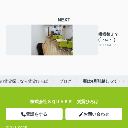
NEXT
模様替え？
(´・ω・`)
2017.04.17
の賃貸探しなら賃貸ひろば
ブログ
実は4月引越しって・・
株式会社ＳＱＵＡＲＥ 賃貸ひろば
電話をする
お問い合わせ
〒211-0025