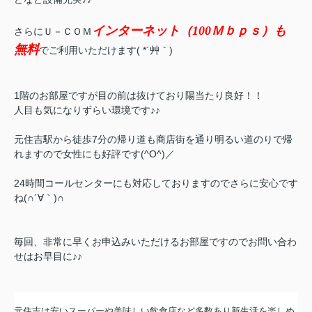
インターネット（100Ｍｂｐｓ）も
さらにＵ－ＣＯＭ
無料
でご利用いただけます( *´艸｀)
1階のお部屋ですが目の前は抜けており陽当たり良好！！
人目も気になりずらい環境です♪♪
元住吉駅から徒歩7分の帰り道も商店街を通り明るい道のりで帰
れますので女性にも好評です(^O^)／
24時間コールセンターにも対応しておりますのでさらに安心です
ね(∩´∀｀)∩
毎回、非常に早くお申込みいただけるお部屋ですのでお問い合わ
せはお早目に♪♪
元住吉は安いスーパーや美味しい飲食店など多数あり新生活を楽しめ