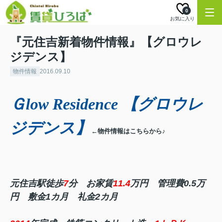
0
お気に入り
『元住吉新着物件情報』【グロウレ
ジデンス】
物件情報
2016.09.10
Ｇlow Residence 【グロウレ
ジデンス】
←物件情報はこちらから♪
元住吉駅徒歩
7
分 お家賃
11.4
万円 管理費0.5万
円 敷金1カ月 礼金2カ月