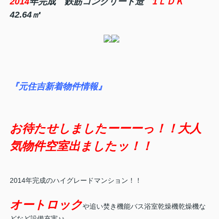
2014
年完成 鉄筋コンクリート造
1ＬＤＫ
42.64㎡
『元住吉新着物件情報』
お待たせしましたーーーっ！！大人
気物件空室出ましたッ！！
2014年完成のハイグレードマンション！！
オートロック
や追い焚き機能バス浴室乾燥機乾燥機な
どなど設備充実♪♪