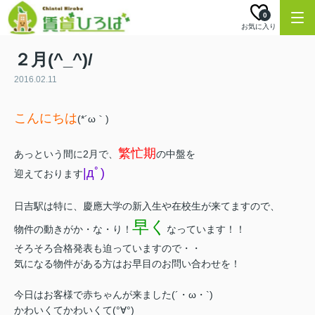
0
お気に入り
２月(^_^)/
2016.02.11
こんにちは
(*´ω｀)
繁忙期
あっという間に2月で、
の中盤を
|дﾟ)
迎えております
日吉駅は特に、慶應大学の新入生や在校生が来てますので、
早く
物件の動きがか・な・り！
なっています！！
そろそろ合格発表も迫っていますので・・
気になる物件がある方はお早目のお問い合わせを！
今日はお客様で赤ちゃんが来ました(´・ω・`)
かわいくてかわいくて(°∀°)