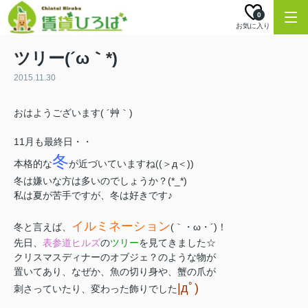
0
お気に入り
ツリー(´ω｀*)
2015.11.30
おはようございます( ´艸｀)
11月も最終日・・
冬
本格的な
が近づいていますね((＞д＜))
冬は嫌いな方は多いのでしょうか？(*_*)
私は夏が苦手ですが、冬は好きです♪
イルミネーション
冬と言えば、
(｀・ω・´)！
先日、
表参道ヒルズ
の
ツリー
を見てきました☆
クリスマスディナーのオブジェ？のような物が
置いてあり、なぜか、魚の切り身や、蟹の爪が
|дﾟ)
刺さっていたり、変わった飾りでした