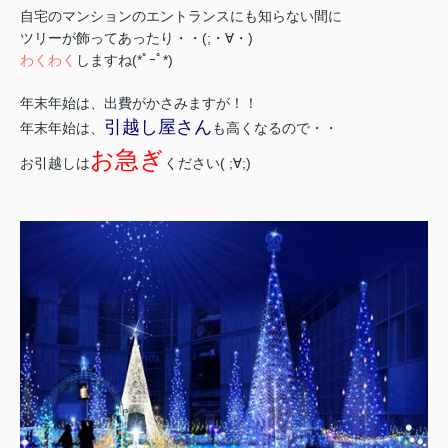
自宅のマンションのエントランスにも知らない間に
ツリーが
飾ってあったり・・(;・∀・)
わくわく
しますね(*ﾟｰﾟ*)
年末年始は、出費がかさみますが！！
引越し屋さん
年末年始は、
も高くなるので・・
お急ぎ
お引越しは
ください( ;∀;)