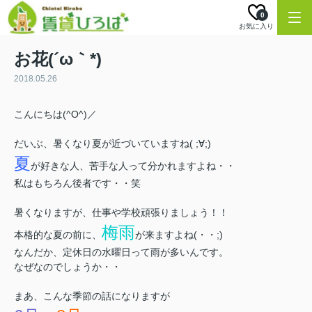
0
お気に入り
お花(´ω｀*)
2018.05.26
こんにちは(^O^)／
だいぶ、暑くなり夏が近づいていますね( ;∀;)
夏
が好きな人、苦手な人って分かれますよね・・
私はもちろん後者です・・笑
暑くなりますが、仕事や学校頑張りましょう！！
梅雨
本格的な夏の前に、
が来ますよね(・・;)
なんだか、定休日の水曜日って雨が多いんです。
なぜなのでしょうか・・
まあ、こんな季節の話になりますが