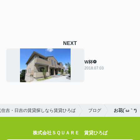
NEXT
W杯⚽️
2018.07.03
元住吉・日吉の賃貸探しなら賃貸ひろば
ブログ
お花(´ω｀*)
株式会社ＳＱＵＡＲＥ 賃貸ひろば