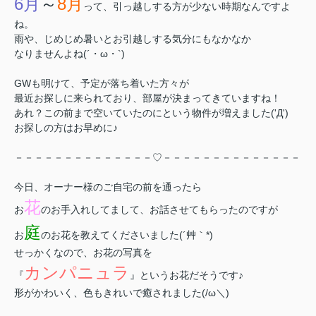
6月
～
8月
って、引っ越しする方が少ない時期なんですよ
ね。
雨や、じめじめ暑いとお引越しする気分にもなかなか
なりませんよね(´・ω・`)
GWも明けて、予定が落ち着いた方々が
最近お探しに来られており、部屋が決まってきていますね！
あれ？この前まで空いていたのにという物件が増えました('Д')
お探しの方はお早めに♪
－－－－－－－－－－－－－－♡－－－－－－－－－－－－－－
今日、オーナー様のご自宅の前を通ったら
花
お
のお手入れしてまして、お話させてもらったのですが
庭
お
のお花を教えてくださいました(´艸｀*)
せっかくなので、お花の写真を
カンパニュラ
『
』というお花だそうです♪
形がかわいく、色もきれいで癒されました(/ω＼)