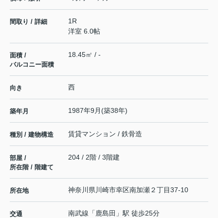
1R
間取り / 詳細
洋室 6.0帖
18.45㎡ / -
面積 /
バルコニー面積
西
向き
1987年9月(築38年)
築年月
賃貸マンション / 鉄骨造
種別 / 建物構造
204 / 2階 / 3階建
部屋 /
所在階 / 階建て
神奈川県
川崎市幸区
南加瀬
２丁目37-10
所在地
南武線
「
鹿島田
」駅 徒歩25分
交通