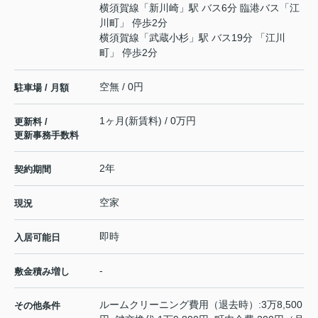
横須賀線
「
新川崎
」駅 バス6分 臨港バス「江
川町」 停歩2分
横須賀線
「
武蔵小杉
」駅 バス19分 「江川
町」 停歩2分
空無 / 0円
駐車場 / 月額
1ヶ月(新賃料) / 0万円
更新料 /
更新事務手数料
2年
契約期間
空家
現況
即時
入居可能日
-
敷金積み増し
ルームクリーニング費用（退去時）:3万8,500
その他条件