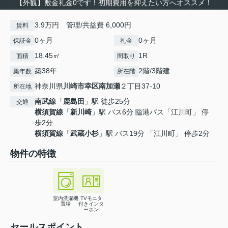
【外観】敷金礼金0です！初期費用を抑えたい方へオススメ！
3.9万円 管理/共益費 6,000円
賃料
0ヶ月
0ヶ月
保証金
礼金
18.45㎡
1R
面積
間取り
築38年
2階/3階建
築年数
所在階
神奈川県
川崎市幸区
南加瀬
２丁目37-10
所在地
南武線
「
鹿島田
」駅 徒歩25分
交通
横須賀線
「
新川崎
」駅 バス6分 臨港バス「江川町」 停
歩2分
横須賀線
「
武蔵小杉
」駅 バス19分 「江川町」 停歩2分
物件の特徴
室内洗濯機
TVモニタ
置場
付きインタ
ーホン
セールスポイント