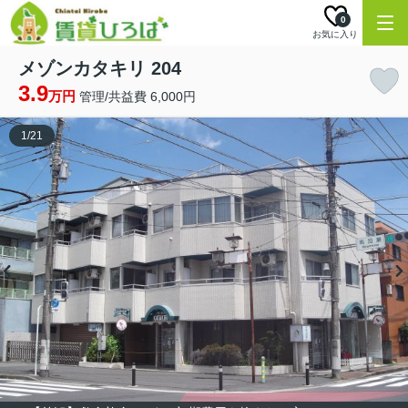
0
お気に入り
メゾンカタキリ 204
3.9
万円
管理/共益費 6,000円
1
/
21