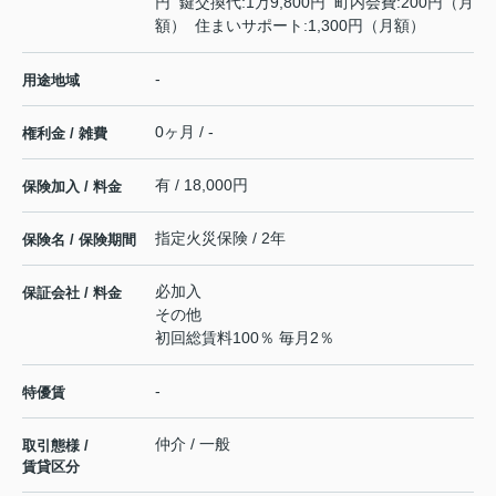
円 鍵交換代:1万9,800円 町内会費:200円（月
額） 住まいサポート:1,300円（月額）
-
用途地域
0ヶ月 / -
権利金 / 雑費
有 / 18,000円
保険加入 / 料金
指定火災保険 / 2年
保険名 / 保険期間
必加入
保証会社 / 料金
その他
初回総賃料100％ 毎月2％
-
特優賃
仲介 / 一般
取引態様 /
賃貸区分