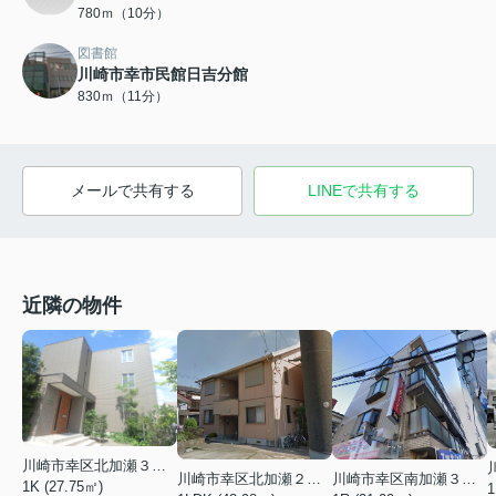
780ｍ（10分）
図書館
川崎市幸市民館日吉分館
830ｍ（11分）
メールで共有する
LINEで共有する
近隣の物件
川崎市幸区北加瀬３丁目
川崎市幸区南加瀬３丁目
川崎市幸区北加瀬２丁目
1K (27.75㎡)
1