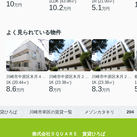
1R (21.00㎡)
1LDK (43.98㎡)
10
万円
5.1
10.2
万円
万円
よく見られている物件
川崎市中原区木月４丁目
川崎市中原区木月２丁目
川崎市中原区木月２丁目
1K (20.44㎡)
1K (23.38㎡)
1K (23.38㎡)
1
8.6
8
8.3
万円
万円
万円
貸ひろば
川崎市幸区の賃貸一覧
メゾンカタキリ
204
株式会社ＳＱＵＡＲＥ 賃貸ひろば