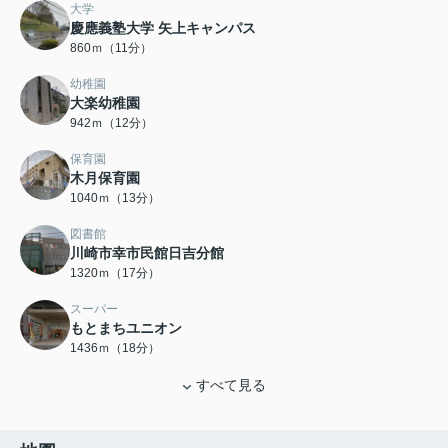
大学
慶應義塾大学 矢上キャンパス
860ｍ（11分）
幼稚園
大楽幼稚園
942ｍ（12分）
保育園
木月保育園
1040ｍ（13分）
図書館
川崎市幸市民館日吉分館
1320ｍ（17分）
スーパー
もとまちユニオン
1436ｍ（18分）
すべて見る