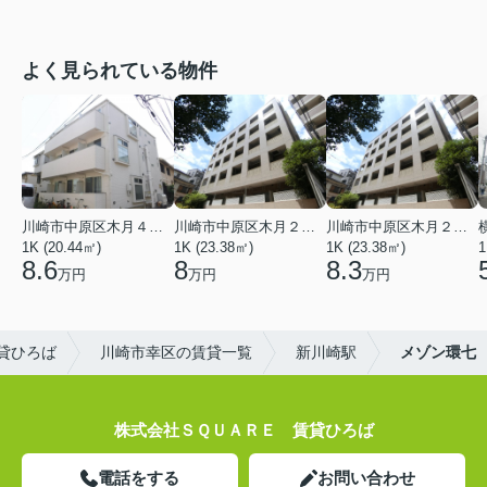
よく見られている物件
川崎市中原区木月４丁目
川崎市中原区木月２丁目
川崎市中原区木月２丁目
1K (20.44㎡)
1K (23.38㎡)
1K (23.38㎡)
1
8.6
8
8.3
万円
万円
万円
貸ひろば
川崎市幸区の賃貸一覧
新川崎駅
メゾン環七
株式会社ＳＱＵＡＲＥ 賃貸ひろば
電話をする
お問い合わせ