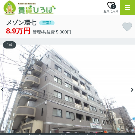
0
お気に入り
メゾン環七
空室2
8.9万円
管理/共益費 5,000円
1
/
4