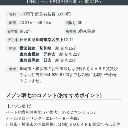
【外観】ペット飼育相談可能（小型犬1匹）
8.9万円 管理/共益費 5,000円
賃料
43.31㎡～46.24㎡
3K
面積
間取り
築32年
3階/6階建
築年数
所在階
神奈川県
川崎市幸区
矢上
12-11
所在地
横須賀線
「
新川崎
」駅 徒歩15分
交通
東急東横線
「
元住吉
」駅 徒歩22分
東急目黒線
「
日吉
」駅 徒歩20分
川崎市・横浜市のお部屋探しは(株)ＳＱＵＡＲＥ賃貸ひ
備考
ろば元住吉店044-920-9723までお気軽にお問い合わせ
下さいませ。
メゾン環七のコメント(おすすめポイント)
【メゾン環七】
ペット飼育相談可能（小型犬）のＲＣマンション♪
オールフローリング・エレベーター完備♪
川崎市・横浜市のお部屋探しは(株)ＳＱＵＡＲＥ賃貸ひろば元住