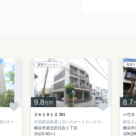
賃貸マンション
賃貸マ
9.8
8.7
万円
ＣＫ１９１３ 301
ハウスＦ
ご相談ください♪
ロックマンション！
南向きで全面は抜けておりますので陽当たりも
日吉駅浜銀通り沿いのオートロックマンション＼(^o^)／
駅近の
横浜市港北区日吉１丁目
横浜市
1K(24.80㎡)
1DK(28