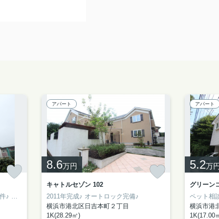
アパート
アパート
8.6
5.2
万円
万
キャトルセゾン 102
グリーンコ
件♪
敷地内駐車場1台付き♪
2011年完成♪
オートロック完備♪
ペット相
横浜市港北区日吉本町２丁目
横浜市港
1K(28.29㎡)
1K(17.00