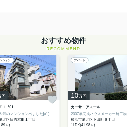
おすすめ物件
RECOMMEND
ンション
アパート
10
万円
万円
Ｊ 301
カーサ・アスール
良いお部屋です♪
人気のマンション出ました|дﾟ)
ＷＩＣやシステムキッチンなど設備も充実☆
通勤・通学便利な立地です(^o^)／
2007年完成ハウスメーカー施工物
港北区日吉本町１丁目
横浜市港北区下田町６丁目
.89㎡)
1LDK(41.98㎡)