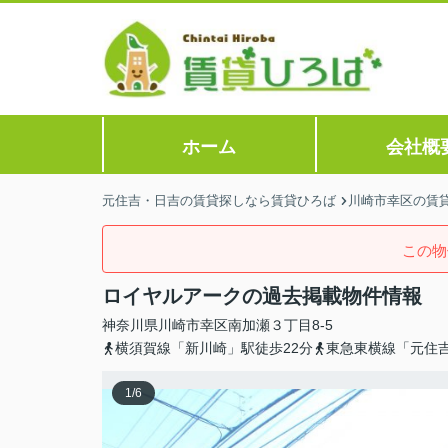
ホーム
会社概
元住吉・日吉の賃貸探しなら賃貸ひろば
川崎市幸区の賃
この物
ロイヤルアークの過去掲載物件情報
神奈川県
川崎市幸区
南加瀬
３丁目8-5
横須賀線「新川崎」駅徒歩22分
東急東横線「元住吉
1
/
6