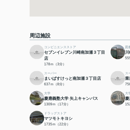
周辺施設
コンビニエンスストア
図
セブンイレブン川崎南加瀬３丁目
川
店
5
178ｍ（3分）
スーパー
ス
まいばすけっと南加瀬３丁目店
業
637ｍ（8分）
7
大学
大
慶應義塾大学 矢上キャンパス
慶
1309ｍ（17分）
1
ドラッグストア
マツモトキヨシ
1735ｍ（22分）