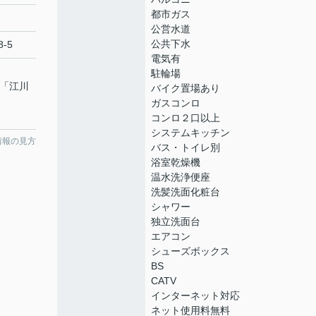
都市ガス
公営水道
公共下水
-5
電気有
駐輪場
 「江川
バイク置場あり
ガスコンロ
コンロ２口以上
システムキッチン
情報の見方
バス・トイレ別
浴室乾燥機
温水洗浄便座
洗髪洗面化粧台
シャワー
独立洗面台
エアコン
シューズボックス
BS
CATV
インターネット対応
ネット使用料無料