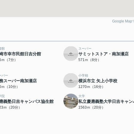
Google Ma
書館
スーパー
崎市幸市民館日吉分館
サミットストア・南加瀬店
55ｍ（7分）
571ｍ（8分）
ーパー
小学校
務スーパー南加瀬店
横浜市立 矢上小学校
50ｍ（10分）
1270ｍ（16分）
学院
大学
應義塾日吉キャンパス協生館
私立慶應義塾大学日吉キャン
523ｍ（20分）
1563ｍ（20分）