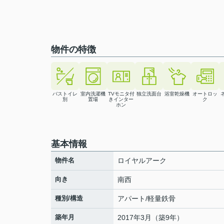
物件の特徴
バストイレ
室内洗濯機
TVモニタ付
独立洗面台
浴室乾燥機
オートロッ
別
置場
きインター
ク
ホン
基本情報
物件名
ロイヤルアーク
向き
南西
種別/構造
アパート/軽量鉄骨
築年月
2017年3月（築9年）