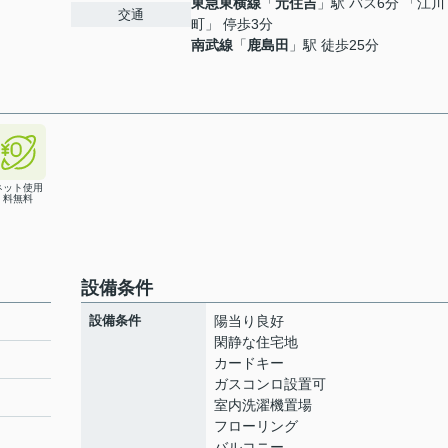
東急東横線
「
元住吉
」駅 バス6分 「江川
交通
町」 停歩3分
南武線
「
鹿島田
」駅 徒歩25分
ネット使用
料無料
設備条件
設備条件
陽当り良好
閑静な住宅地
カードキー
ガスコンロ設置可
室内洗濯機置場
フローリング
バルコニー