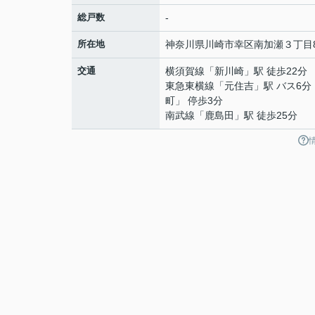
総戸数
-
所在地
神奈川県
川崎市幸区
南加瀬
３丁目8
交通
横須賀線
「
新川崎
」駅 徒歩22分
東急東横線
「
元住吉
」駅 バス6分
町」 停歩3分
南武線
「
鹿島田
」駅 徒歩25分