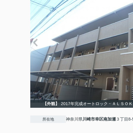
【外観】
2017年完成オートロック・ＡＬＳＯ
神奈川県
川崎市幸区
南加瀬
３丁目8-
所在地