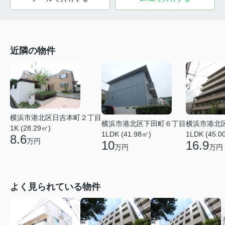
近隣の物件
横浜市港北区日吉本町２丁目
横浜市港北区下田町６丁目
横浜市港北
1K (28.29㎡)
1LDK (41.98㎡)
1LDK (45.0
8.6
万円
10
16.9
万円
万円
よく見られている物件