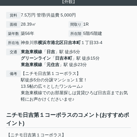
【外観】
7.5万円 管理/共益費 5,000円
賃料
28.39㎡
1R
面積
間取り
築56年
5階/5階建
築年数
所在階
神奈川県
横浜市港北区
日吉本町
１丁目33-4
所在地
東急東横線
「
日吉
」駅 徒歩5分
交通
グリーンライン
「
日吉本町
」駅 徒歩15分
東急東横線
「
元住吉
」駅 徒歩23分
【ニチモ日吉第１コーポラス】
備考
駅徒歩5分の分譲マンション１室！
13.5帖の広々としたワンルーム♪
東急東横線でのお部屋探しは賃貸ひろば日吉店までお気
軽にお声かけくださいませ♪
ニチモ日吉第１コーポラスのコメント(おすすめポ
イント)
【ニチモ日吉第１コーポラス】