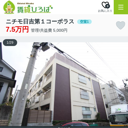
0
お気に入り
ニチモ日吉第１コーポラス
空室1
7.5万円
管理/共益費 5,000円
1
/
29