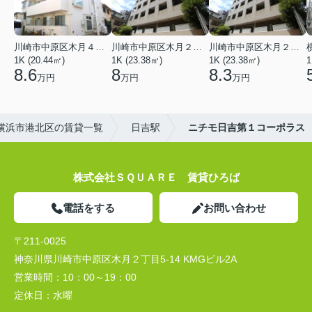
川崎市中原区木月４丁目
川崎市中原区木月２丁目
川崎市中原区木月２丁目
1K (20.44㎡)
1K (23.38㎡)
1K (23.38㎡)
1
8.6
8
8.3
万円
万円
万円
横浜市港北区の賃貸一覧
日吉駅
ニチモ日吉第１コーポラス
株式会社ＳＱＵＡＲＥ 賃貸ひろば
電話をする
お問い合わせ
〒211-0025
神奈川県川崎市中原区木月２丁目5-14 KMGビル2A
営業時間：
10：00～19：00
定休日：
水曜