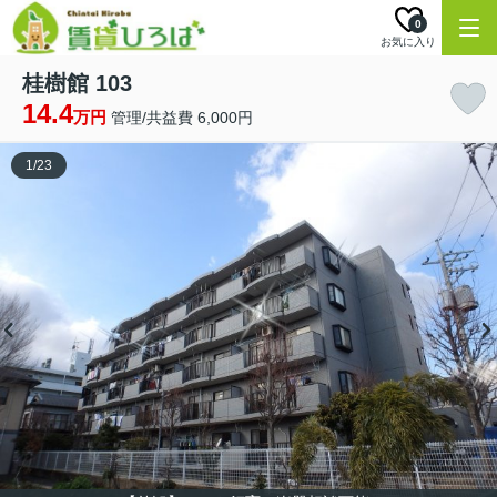
0
お気に入り
桂樹館 103
14.4
万円
管理/共益費 6,000円
1
/
23