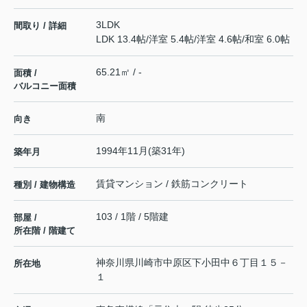
3LDK
間取り / 詳細
LDK 13.4帖
/
洋室 5.4帖
/
洋室 4.6帖
/
和室 6.0帖
65.21㎡ / -
面積 /
バルコニー面積
南
向き
1994年11月(築31年)
築年月
賃貸マンション / 鉄筋コンクリート
種別 / 建物構造
103 / 1階 / 5階建
部屋 /
所在階 / 階建て
神奈川県
川崎市中原区
下小田中
６丁目１５－
所在地
１