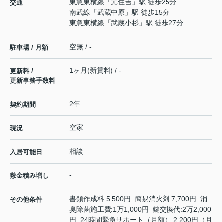
東急東横線
「
元住吉
」駅 徒歩25分
交通
南武線
「
武蔵中原
」駅 徒歩15分
東急東横線
「
武蔵小杉
」駅 徒歩27分
空無 / -
駐車場 / 月額
1ヶ月(新賃料) / -
更新料 /
更新事務手数料
2年
契約期間
空家
現況
相談
入居可能日
-
敷金積み増し
書類作成料:5,500円 簡易消火剤:7,700円 消
その他条件
臭除菌施工費:1万1,000円 鍵交換代:2万2,000
円 24時間緊急サポート（月額）:2,200円（月