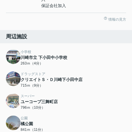
保証会社加入
情報の見方
周辺施設
小学校
川崎市立 下小田中小学校
263ｍ（4分）
ドラッグストア
クリエイトＳ・Ｄ川崎下小田中店
715ｍ（9分）
スーパー
ユーコープ三舞町店
796ｍ（10分）
公園
橘公園
841ｍ（11分）