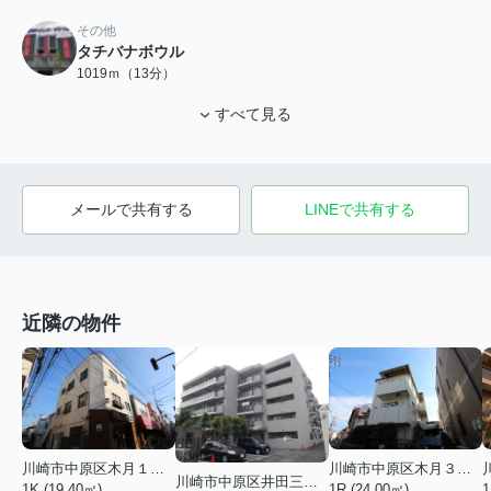
その他
タチバナボウル
1019ｍ（13分）
すべて見る
メールで共有する
LINEで共有する
近隣の物件
川崎市中原区木月１丁目
川崎市中原区木月３丁目
川崎市中原区井田三舞町
1K (19.40㎡)
1R (24.00㎡)
1