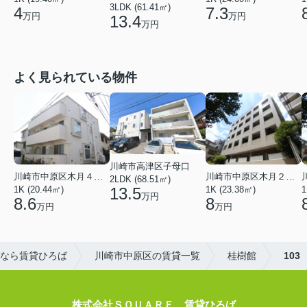
3LDK (61.41㎡)
4
7.3
万円
万円
13.4
万円
よく見られている物件
川崎市高津区子母口
川崎市中原区木月４丁目
川崎市中原区木月２丁目
2LDK (68.51㎡)
13.5
1K (20.44㎡)
1K (23.38㎡)
1
万円
8.6
8
万円
万円
なら賃貸ひろば
川崎市中原区の賃貸一覧
桂樹館
103
株式会社ＳＱＵＡＲＥ 賃貸ひろば