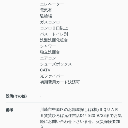
エレベーター
電気有
駐輪場
ガスコンロ
コンロ２口以上
バス・トイレ別
洗髪洗面化粧台
シャワー
独立洗面台
エアコン
シューズボックス
CATV
光ファイバー
初期費用カード決済可
-
設備(その他)
川崎市中原区のお部屋探しは(株)ＳＱＵＡＲ
備考
Ｅ賃貸ひろば元住吉店044-920-9723までお気
軽にお問い合わせ下さいませ。火災保険要加
入