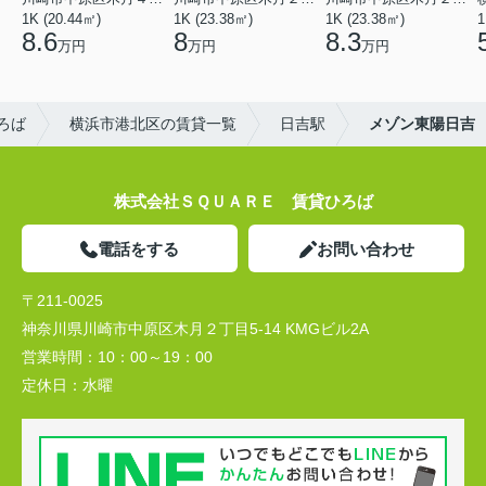
1K (20.44㎡)
1K (23.38㎡)
1K (23.38㎡)
1
8.6
8
8.3
万円
万円
万円
ろば
横浜市港北区の賃貸一覧
日吉駅
メゾン東陽日吉
株式会社ＳＱＵＡＲＥ 賃貸ひろば
電話をする
お問い合わせ
〒211-0025
神奈川県川崎市中原区木月２丁目5-14 KMGビル2A
営業時間：
10：00～19：00
定休日：
水曜