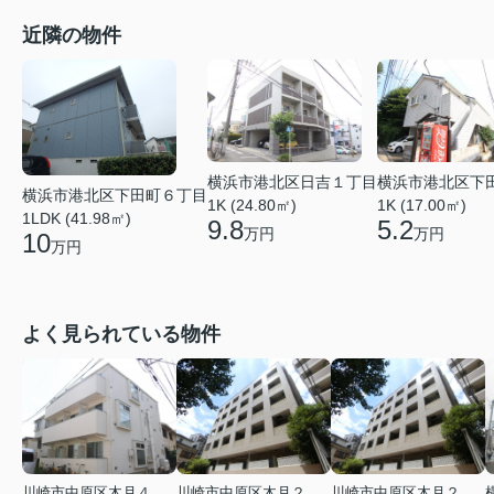
近隣の物件
横浜市港北区日吉１丁目
横浜市港北区下
横浜市港北区下田町６丁目
1K (24.80㎡)
1K (17.00㎡)
1LDK (41.98㎡)
9.8
5.2
万円
万円
10
万円
よく見られている物件
川崎市中原区木月４丁目
川崎市中原区木月２丁目
川崎市中原区木月２丁目