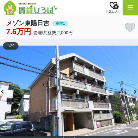
0
お気に入り
メゾン東陽日吉
空室1
7.6万円
管理/共益費 2,000円
1
/
29