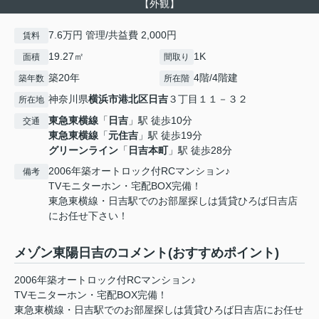
【外観】
7.6万円 管理/共益費 2,000円
賃料
19.27㎡
1K
面積
間取り
築20年
4階/4階建
築年数
所在階
神奈川県
横浜市港北区
日吉
３丁目１１－３２
所在地
東急東横線
「
日吉
」駅 徒歩10分
交通
東急東横線
「
元住吉
」駅 徒歩19分
グリーンライン
「
日吉本町
」駅 徒歩28分
2006年築オートロック付RCマンション♪
備考
TVモニターホン・宅配BOX完備！
東急東横線・日吉駅でのお部屋探しは賃貸ひろば日吉店
にお任せ下さい！
メゾン東陽日吉のコメント(おすすめポイント)
2006年築オートロック付RCマンション♪
TVモニターホン・宅配BOX完備！
東急東横線・日吉駅でのお部屋探しは賃貸ひろば日吉店にお任せ