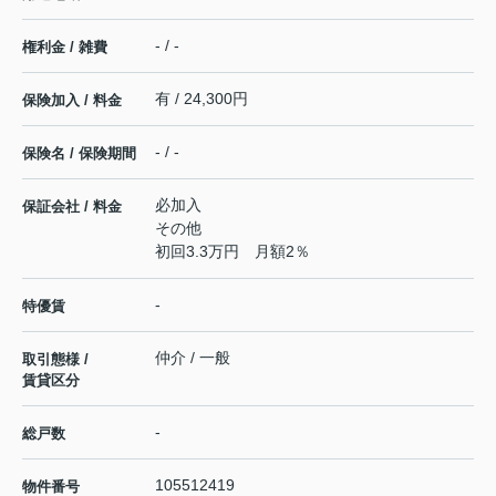
- / -
権利金 / 雑費
有 / 24,300円
保険加入 / 料金
- / -
保険名 / 保険期間
必加入
保証会社 / 料金
その他
初回3.3万円 月額2％
-
特優賃
仲介 / 一般
取引態様 /
賃貸区分
-
総戸数
105512419
物件番号