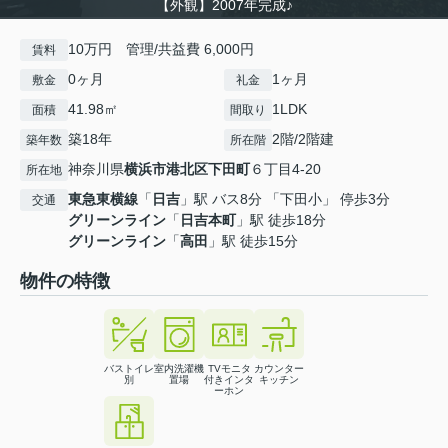
【外観】2007年完成♪
10万円 管理/共益費 6,000円
賃料
0ヶ月
1ヶ月
敷金
礼金
41.98㎡
1LDK
面積
間取り
築18年
2階/2階建
築年数
所在階
神奈川県
横浜市港北区
下田町
６丁目4-20
所在地
東急東横線
「
日吉
」駅 バス8分 「下田小」 停歩3分
交通
グリーンライン
「
日吉本町
」駅 徒歩18分
グリーンライン
「
高田
」駅 徒歩15分
物件の特徴
バストイレ
室内洗濯機
TVモニタ
カウンター
別
置場
付きインタ
キッチン
ーホン