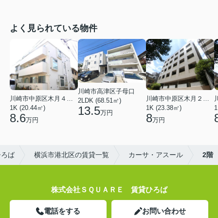
よく見られている物件
川崎市高津区子母口
川崎市中原区木月４丁目
川崎市中原区木月２丁目
2LDK (68.51㎡)
13.5
1K (20.44㎡)
1K (23.38㎡)
1
万円
8.6
8
万円
万円
ひろば
横浜市港北区の賃貸一覧
カーサ・アスール
2階
株式会社ＳＱＵＡＲＥ 賃貸ひろば
電話をする
お問い合わせ