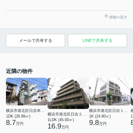
情報の見方
メールで共有する
LINEで共有する
近隣の物件
横浜市港北区日吉本町１丁目
横浜市港北区日吉１丁目
横浜市港北区日吉２丁目
1DK (28.89㎡)
1K (24.80㎡)
1
1LDK (45.00㎡)
8.7
9.8
万円
万円
16.9
万円