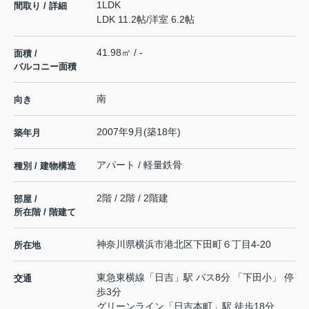
1LDK
間取り / 詳細
LDK 11.2帖
/
洋室 6.2帖
41.98㎡ / -
面積 /
バルコニー面積
南
向き
2007年9月(築18年)
築年月
アパート / 軽量鉄骨
種別 / 建物構造
2階 / 2階 / 2階建
部屋 /
所在階 / 階建て
神奈川県
横浜市港北区
下田町
６丁目4-20
所在地
東急東横線
「
日吉
」駅 バス8分 「下田小」 停
交通
歩3分
グリーンライン
「
日吉本町
」駅 徒歩18分