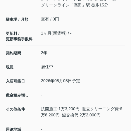
グリーンライン
「
高田
」駅 徒歩15分
空有 / 0円
駐車場 / 月額
1ヶ月(新賃料) / -
更新料 /
更新事務手数料
2年
契約期間
居住中
現況
2026年08月08日予定
入居可能日
-
敷金積み増し
抗菌施工:1万3,200円 退去クリーニング費:6
その他条件
万8,200円 鍵交換代:2万2,000円
-
用途地域