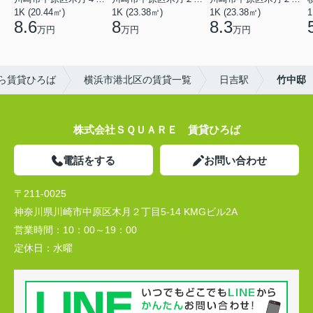
1K (20.44㎡)
1K (23.38㎡)
1K (23.38㎡)
1
8.6
8
8.3
万円
万円
万円
ら賃貸ひろば
横浜市港北区の賃貸一覧
日吉駅
竹中邸
株式会社ＳＱＵＡＲＥ 賃貸ひろば
電話をする
お問い合わせ
〒211-0025
神奈川県川崎市中原区木月２丁目5-14 KMGビル2A
営業時間：
10：00～19：00
定休日：
水曜