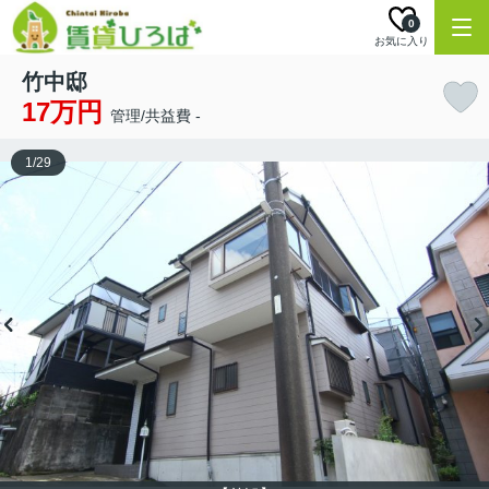
0
お気に入り
竹中邸
17万円
管理/共益費 -
1
/
29