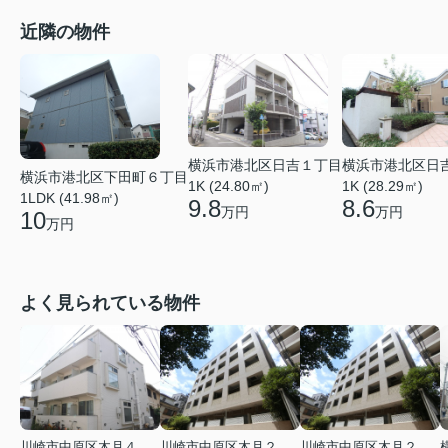
近隣の物件
横浜市港北区日吉１丁目
横浜市港北区日
横浜市港北区下田町６丁目
1K (24.80㎡)
1K (28.29㎡)
1LDK (41.98㎡)
9.8
8.6
万円
万円
10
万円
よく見られている物件
川崎市中原区木月４丁目
川崎市中原区木月２丁目
川崎市中原区木月２丁目