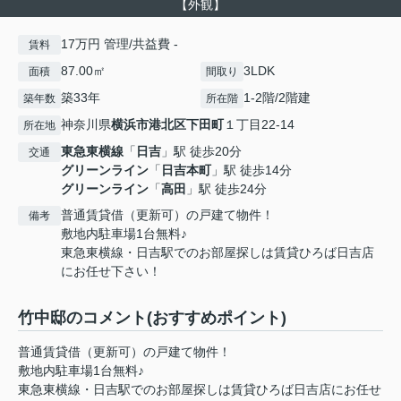
【外観】
17万円 管理/共益費 -
賃料
87.00㎡
3LDK
面積
間取り
築33年
1-2階/2階建
築年数
所在階
神奈川県
横浜市港北区
下田町
１丁目22-14
所在地
東急東横線
「
日吉
」駅 徒歩20分
交通
グリーンライン
「
日吉本町
」駅 徒歩14分
グリーンライン
「
高田
」駅 徒歩24分
普通賃貸借（更新可）の戸建て物件！
備考
敷地内駐車場1台無料♪
東急東横線・日吉駅でのお部屋探しは賃貸ひろば日吉店
にお任せ下さい！
竹中邸のコメント(おすすめポイント)
普通賃貸借（更新可）の戸建て物件！
敷地内駐車場1台無料♪
東急東横線・日吉駅でのお部屋探しは賃貸ひろば日吉店にお任せ