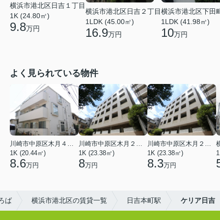
横浜市港北区日吉１丁目
横浜市港北区日吉２丁目
横浜市港北区下田
1K (24.80㎡)
1LDK (45.00㎡)
1LDK (41.98㎡)
9.8
万円
16.9
10
万円
万円
よく見られている物件
川崎市中原区木月４丁目
川崎市中原区木月２丁目
川崎市中原区木月２丁目
1K (20.44㎡)
1K (23.38㎡)
1K (23.38㎡)
1
8.6
8
8.3
万円
万円
万円
ろば
横浜市港北区の賃貸一覧
日吉本町駅
ケリア日吉