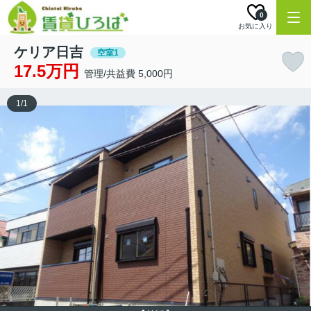
0
お気に入り
ケリア日吉
空室1
17.5万円
管理/共益費 5,000円
1
/
1