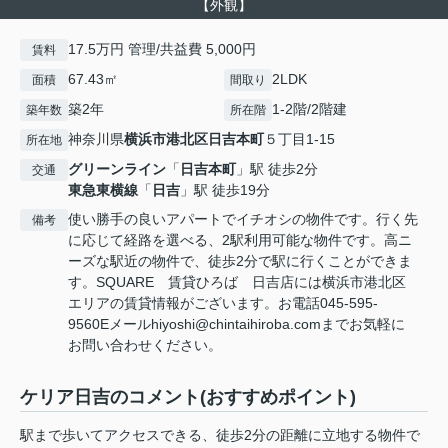
【外観】
17.5万円 管理/共益費 5,000円
賃料
67.43㎡
2LDK
面積
間取り
築2年
1-2階/2階建
築年数
所在階
神奈川県
横浜市港北区
日吉本町
５丁目1-15
所在地
グリーンライン
「
日吉本町
」駅 徒歩2分
交通
東急東横線
「
日吉
」駅 徒歩19分
使い勝手の良いアパートでイチオシの物件です。行く先
備考
に応じて経路を選べる、2駅利用可能な物件です。高ニ
ーズな駅近の物件で、徒歩2分で駅に行くことができま
す。SQUARE 賃貸ひろば 日吉店には横浜市港北区
エリアの賃貸情報がございます。お電話045-595-
9560Eメールhiyoshi@chintaihiroba.comまでお気軽に
お問い合わせください。
ケリア日吉のコメント(おすすめポイント)
駅まで歩いてアクセスできる、徒歩2分の距離に立地する物件で