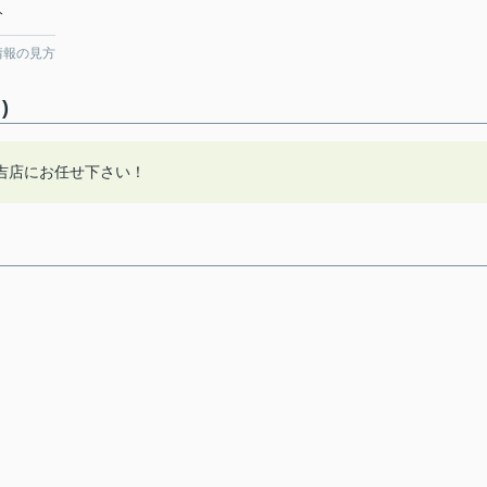
分
情報の見方
)
吉店にお任せ下さい！