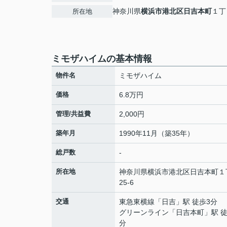
神奈川県
横浜市港北区
日吉本町
１丁
所在地
ミモザハイムの基本情報
物件名
ミモザハイム
価格
6.8万円
管理/共益費
2,000円
築年月
1990年11月（築35年）
総戸数
-
所在地
神奈川県
横浜市港北区
日吉本町
１
25-6
交通
東急東横線
「
日吉
」駅 徒歩3分
グリーンライン
「
日吉本町
」駅 徒
分