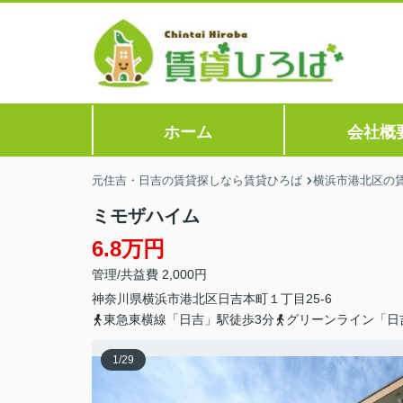
ホーム
会社概
元住吉・日吉の賃貸探しなら賃貸ひろば
横浜市港北区の
ミモザハイム
6.8万円
管理/共益費 2,000円
神奈川県
横浜市港北区
日吉本町
１丁目25-6
東急東横線「日吉」駅徒歩3分
グリーンライン「日
1
/
29