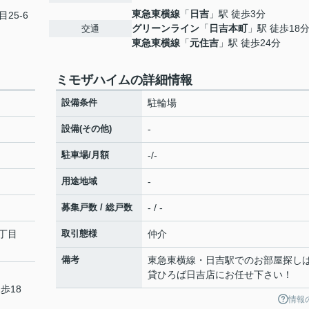
東急東横線
「
日吉
」駅 徒歩3分
目25-6
グリーンライン
「
日吉本町
」駅 徒歩18
交通
東急東横線
「
元住吉
」駅 徒歩24分
ミモザハイムの詳細情報
設備条件
駐輪場
設備(その他)
-
駐車場/月額
-/-
用途地域
-
募集戸数 / 総戸数
- / -
丁目
取引態様
仲介
備考
東急東横線・日吉駅でのお部屋探し
貸ひろば日吉店にお任せ下さい！
歩18
情報