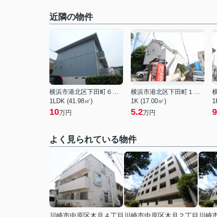
近隣の物件
横浜市港北区下田町６丁目
横浜市港北区下田町１丁目
1LDK (41.98㎡)
1K (17.00㎡)
1
10
5.2
9
万円
万円
よく見られている物件
川崎市中原区木月４丁目
川崎市中原区木月２丁目
川崎