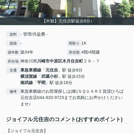
【外観】元住吉駅徒歩8分♪
- 管理/共益費 -
賃料
-
1K
面積
間取り
築34年
4階/4階建
築年数
所在階
神奈川県
川崎市中原区
木月住吉町
２９－７
所在地
東急東横線
「
元住吉
」駅 徒歩8分
交通
横須賀線
「
武蔵小杉
」駅 徒歩15分
南武線
「
平間
」駅 徒歩18分
東急東横線のお部屋探しは(株)ＳＱＵＡＲＥ賃貸ひろば
備考
元住吉店044-920-9723までお気軽にお声かけください
ませ♪
ジョイフル元住吉のコメント(おすすめポイント)
【ジョイフル元住吉】