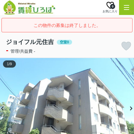
0
お気に入り
この物件の募集は終了しました。
ジョイフル元住吉
空室0
-
管理/共益費 -
1
/
9