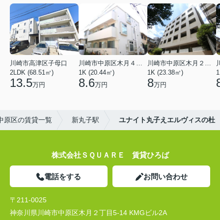
川崎市高津区子母口
川崎市中原区木月４丁目
川崎市中原区木月２丁目
2LDK (68.51㎡)
1K (20.44㎡)
1K (23.38㎡)
1
13.5
8.6
8
万円
万円
万円
中原区の賃貸一覧
新丸子駅
ユナイト丸子えエルヴィスの杜
株式会社ＳＱＵＡＲＥ 賃貸ひろば
電話をする
お問い合わせ
〒211-0025
神奈川県川崎市中原区木月２丁目5-14 KMGビル2A