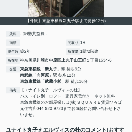
【外観】東急東横線新丸子駅まで徒歩12分♪
- 管理/共益費 -
賃料
-
1R
面積
間取り
築2年
1階/2階建
築年数
所在階
神奈川県
川崎市中原区
上丸子山王町
１丁目1534-6
所在地
東急東横線
「
新丸子
」駅 徒歩9分
交通
南武線
「
向河原
」駅 徒歩12分
東急東横線
「
武蔵小杉
」駅 徒歩16分
【ユナイト丸子エルヴィスの杜】
備考
バストイレ別 ロフト 家具家電付き ネット無料
東急東横線のお部屋探しは(株)ＳＱＵＡＲＥ賃貸ひろば
元住吉店044-920-9723までお気軽にお問い合わせ下さ
いませ。
ユナイト丸子えエルヴィスの杜のコメント(おすす