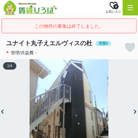
0
お気に入り
この物件の募集は終了しました。
ユナイト丸子えエルヴィスの杜
空室0
-
管理/共益費 -
1
/
4