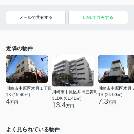
メールで共有する
LINEで共有する
近隣の物件
川崎市中原区木月１丁目
川崎市中原区木月
川崎市中原区井田三舞町
1K (19.40㎡)
1R (24.00㎡)
3LDK (61.41㎡)
4
7.3
万円
万円
13.4
万円
よく見られている物件