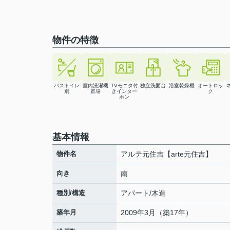
物件の特徴
バストイレ
室内洗濯機
TVモニタ付
独立洗面台
浴室乾燥機
オートロッ
別
置場
きインター
ク
ホン
基本情報
物件名
アルテ元住吉【arte元住吉】
向き
南
種別/構造
アパート/木造
築年月
2009年3月（築17年）