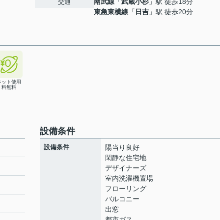
南武線
「
武蔵小杉
」駅 徒歩18分
交通
東急東横線
「
日吉
」駅 徒歩20分
ネット使用
料無料
設備条件
設備条件
陽当り良好
閑静な住宅地
デザイナーズ
室内洗濯機置場
フローリング
バルコニー
出窓
都市ガス