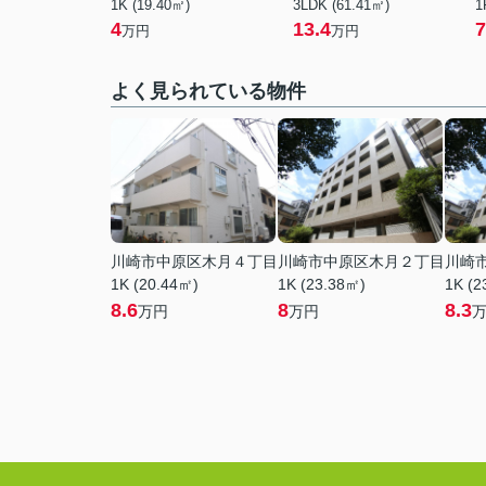
1K (19.40㎡)
3LDK (61.41㎡)
1
4
13.4
7
万円
万円
よく見られている物件
川崎市中原区木月４丁目
川崎市中原区木月２丁目
川崎
1K (20.44㎡)
1K (23.38㎡)
1K (2
8.6
8
8.3
万円
万円