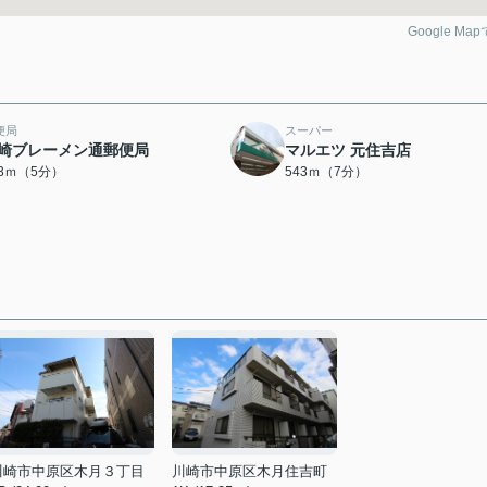
Google Ma
便局
スーパー
崎ブレーメン通郵便局
マルエツ 元住吉店
63ｍ（5分）
543ｍ（7分）
川崎市中原区木月３丁目
川崎市中原区木月住吉町