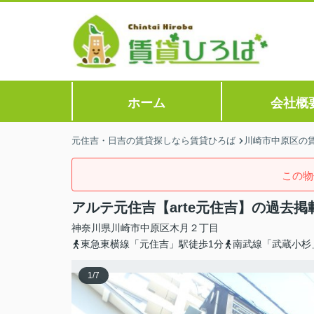
ホーム
会社概
元住吉・日吉の賃貸探しなら賃貸ひろば
川崎市中原区の
この物
アルテ元住吉【arte元住吉】の過去掲
神奈川県
川崎市中原区
木月
２丁目
東急東横線「元住吉」駅徒歩1分
南武線「武蔵小杉
1
/
7