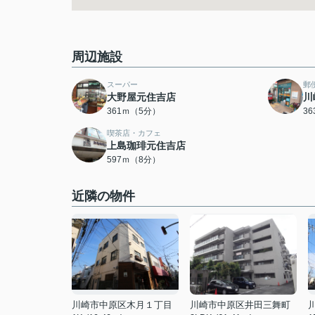
周辺施設
スーパー
郵
大野屋元住吉店
川
361ｍ（5分）
3
喫茶店・カフェ
上島珈琲元住吉店
597ｍ（8分）
近隣の物件
川崎市中原区木月１丁目
川崎市中原区井田三舞町