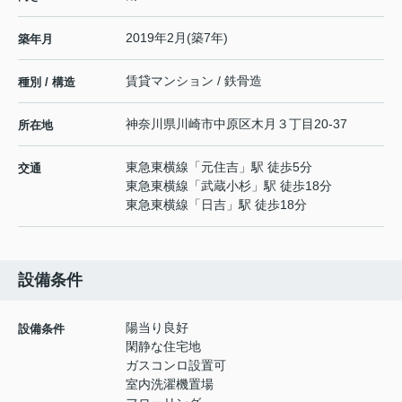
2019年2月(築7年)
築年月
賃貸マンション / 鉄骨造
種別 / 構造
神奈川県
川崎市中原区
木月
３丁目20-37
所在地
東急東横線
「
元住吉
」駅 徒歩5分
交通
東急東横線
「
武蔵小杉
」駅 徒歩18分
東急東横線
「
日吉
」駅 徒歩18分
設備条件
陽当り良好
設備条件
閑静な住宅地
ガスコンロ設置可
室内洗濯機置場