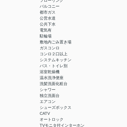
フローリング
バルコニー
都市ガス
公営水道
公共下水
電気有
駐輪場
敷地内ごみ置き場
ガスコンロ
コンロ２口以上
システムキッチン
バス・トイレ別
浴室乾燥機
温水洗浄便座
洗髪洗面化粧台
シャワー
独立洗面台
エアコン
シューズボックス
CATV
オートロック
TVモニタ付インターホン