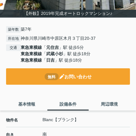
【外観】2019年完成オートロックマンション♪
築7年
築年数
神奈川県川崎市中原区木月３丁目20-37
所在地
東急東横線
「
元住吉
」駅 徒歩5分
交通
東急東横線
「
武蔵小杉
」駅 徒歩18分
東急東横線
「
日吉
」駅 徒歩18分
お問い合わせ
無料
基本情報
設備条件
周辺環境
Blanc【ブランク】
物件名
南
向き