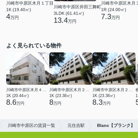
川崎市中原区木月１丁目
川崎市中原区木月
川崎市中原区井田三舞町
1K (19.40㎡)
1R (24.00㎡)
3LDK (61.41㎡)
4
7.3
万円
万円
13.4
万円
よく見られている物件
川崎市中原区木月４丁目
川崎市中原区木月２丁目
川崎市中原区木月２丁目
1K (20.44㎡)
1K (23.38㎡)
1K (23.38㎡)
1
8.6
8
8.3
万円
万円
万円
川崎市中原区の賃貸一覧
元住吉駅
Blanc【ブランク】