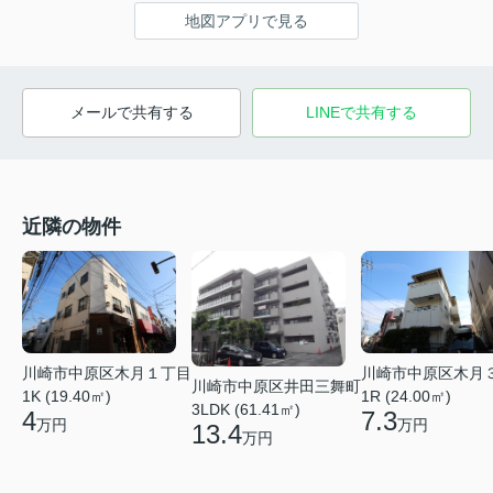
地図アプリで見る
メールで共有する
LINEで共有する
近隣の物件
川崎市中原区木月１丁目
川崎市中原区木月
川崎市中原区井田三舞町
1K (19.40㎡)
1R (24.00㎡)
3LDK (61.41㎡)
4
7.3
万円
万円
13.4
万円