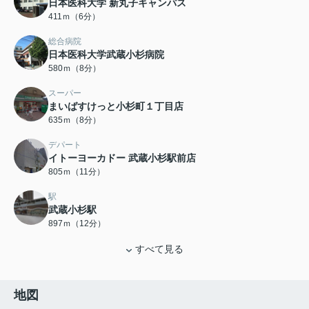
日本医科大学 新丸子キャンパス
411ｍ（6分）
総合病院
日本医科大学武蔵小杉病院
580ｍ（8分）
スーパー
まいばすけっと小杉町１丁目店
635ｍ（8分）
デパート
イトーヨーカドー 武蔵小杉駅前店
805ｍ（11分）
駅
武蔵小杉駅
897ｍ（12分）
すべて見る
地図