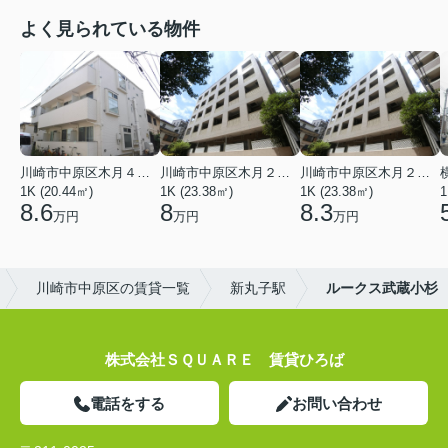
よく見られている物件
川崎市中原区木月４丁目
川崎市中原区木月２丁目
川崎市中原区木月２丁目
1K (20.44㎡)
1K (23.38㎡)
1K (23.38㎡)
1
8.6
8
8.3
万円
万円
万円
川崎市中原区の賃貸一覧
新丸子駅
ルークス武蔵小杉
株式会社ＳＱＵＡＲＥ 賃貸ひろば
電話をする
お問い合わせ