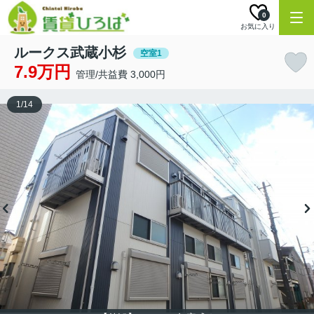
0
お気に入り
ルークス武蔵小杉
空室1
7.9万円
管理/共益費 3,000円
1
/
14