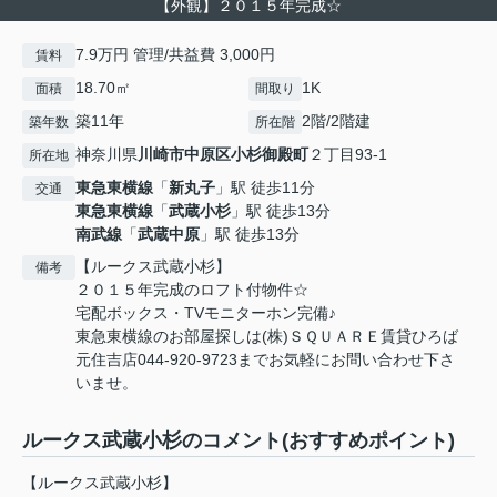
【外観】２０１５年完成☆
7.9万円 管理/共益費 3,000円
賃料
18.70㎡
1K
面積
間取り
築11年
2階/2階建
築年数
所在階
神奈川県
川崎市中原区
小杉御殿町
２丁目93-1
所在地
東急東横線
「
新丸子
」駅 徒歩11分
交通
東急東横線
「
武蔵小杉
」駅 徒歩13分
南武線
「
武蔵中原
」駅 徒歩13分
【ルークス武蔵小杉】
備考
２０１５年完成のロフト付物件☆
宅配ボックス・TVモニターホン完備♪
東急東横線のお部屋探しは(株)ＳＱＵＡＲＥ賃貸ひろば
元住吉店044-920-9723までお気軽にお問い合わせ下さ
いませ。
ルークス武蔵小杉のコメント(おすすめポイント)
【ルークス武蔵小杉】