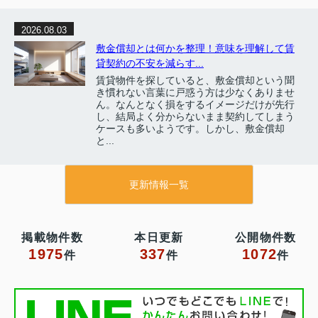
2026.08.03
敷金償却とは何かを整理！意味を理解して賃
貸契約の不安を減らす...
賃貸物件を探していると、敷金償却という聞
き慣れない言葉に戸惑う方は少なくありませ
ん。なんとなく損をするイメージだけが先行
し、結局よく分からないまま契約してしまう
ケースも多いようです。しかし、敷金償却
と...
更新情報一覧
掲載物件数
本日更新
公開物件数
1975
337
1072
件
件
件