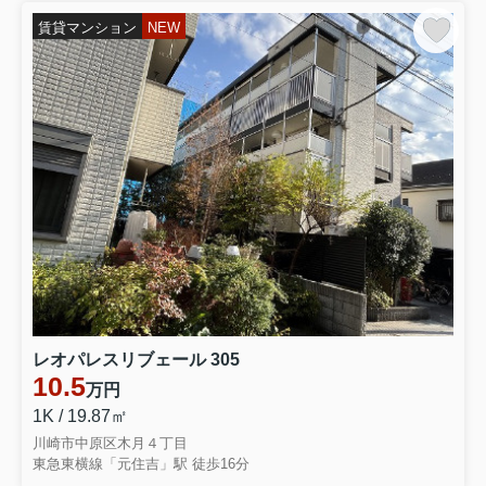
賃貸マンション
NEW
レオパレスリブェール 305
10.5
万円
1K / 19.87㎡
川崎市中原区木月４丁目
東急東横線「元住吉」駅 徒歩16分