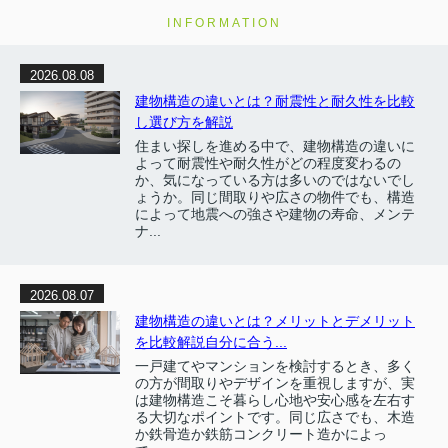
INFORMATION
2026.08.08
建物構造の違いとは？耐震性と耐久性を比較
し選び方を解説
住まい探しを進める中で、建物構造の違いに
よって耐震性や耐久性がどの程度変わるの
か、気になっている方は多いのではないでし
ょうか。同じ間取りや広さの物件でも、構造
によって地震への強さや建物の寿命、メンテ
ナ...
2026.08.07
建物構造の違いとは？メリットとデメリット
を比較解説自分に合う...
一戸建てやマンションを検討するとき、多く
の方が間取りやデザインを重視しますが、実
は建物構造こそ暮らし心地や安心感を左右す
る大切なポイントです。同じ広さでも、木造
か鉄骨造か鉄筋コンクリート造かによっ