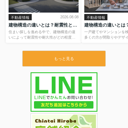
2026.08.08
不動産情報
不動産情報
建物構造の違いとは？耐震性と耐久性を比較し選び方を解説
住まい探しを進める中で、建物構造の違
一戸建てやマンションを
いによって耐震性や耐久性がどの程度変
多くの方が間取りやデザ
わるのか、気になっている方は多いので
すが、実は建物構造こそ
はないでしょうか。同じ間取りや広さの
心感を左右する大切なポ
物件でも、構造によって地震への強さや
じ広さでも、木造か鉄骨
もっと見る
建物の寿命、メンテナンスの頻度は大き
リート造かによって、耐
く変わります。しかし、専門用語が多
静かさ、さらには建築コ
く、何を基準に見れば良いのか分かりに
変わります。しかし、専
くいのも事実です。そこで本記事では、
メリットとデメリットを
建物構造の基本から、耐震性と耐久性の
のは簡単ではありません
意味や違い、さらに構造ごとの特徴や確
では、代表的な建物構造
認ポイントまでを分かりやすく整理しま
く解説し、それぞれの良
す。住宅を長く安心して持ち続けるため
比較しながら、自分や家
の考え方を押さえておくことで、後悔の
イルに合うマイホームの
少ない住まい選びにつなげることができ
します。構造の違いを理
ます。これから物件を検討される方はも
で、後悔の少ない住まい
ちろん、今の住まいの安全性...
いきましょう。 【目次】..