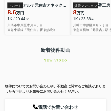
アルテ元住吉アネックス 302
夢工房 
アパート
賃貸マンション
8.6
8
万円
万円
1K / 20.44㎡
1K / 23.38㎡
川崎市中原区木月４丁目
川崎市中原区木月２丁目
東急東横線「元住吉」駅 徒歩5分
東急東横線「元住吉」駅 
新着物件動画
NEW VIDEO
物件についてのお問い合わせや、不動産に関するご相談がありま
したら下記よりお気軽にお問い合わせください。
電話でお問い合わせ