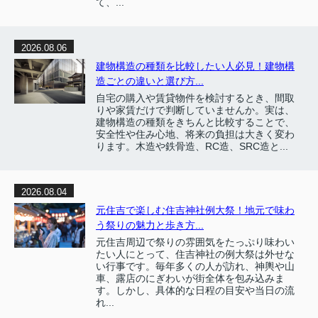
て、...
2026.08.06
建物構造の種類を比較したい人必見！建物構
造ごとの違いと選び方...
自宅の購入や賃貸物件を検討するとき、間取
りや家賃だけで判断していませんか。実は、
建物構造の種類をきちんと比較することで、
安全性や住み心地、将来の負担は大きく変わ
ります。木造や鉄骨造、RC造、SRC造と...
2026.08.04
元住吉で楽しむ住吉神社例大祭！地元で味わ
う祭りの魅力と歩き方...
元住吉周辺で祭りの雰囲気をたっぷり味わい
たい人にとって、住吉神社の例大祭は外せな
い行事です。毎年多くの人が訪れ、神輿や山
車、露店のにぎわいが街全体を包み込みま
す。しかし、具体的な日程の目安や当日の流
れ...