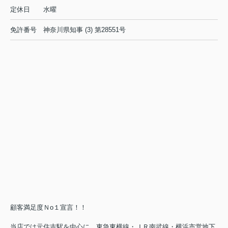
定休日
水曜
免許番号
神奈川県知事 (3) 第28551号
顧客満足度Ｎo１宣言！！
当店では元住吉駅を中心に、東急東横線・ＪＲ南武線・横浜市営地下