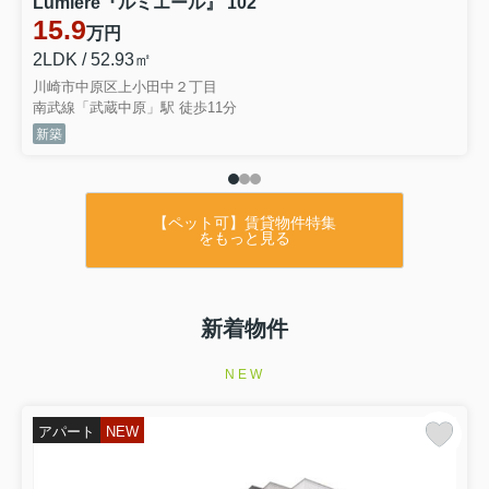
Lumiere『ルミエール』 102
15.9
万円
2LDK / 52.93㎡
川崎市中原区上小田中２丁目
南武線「武蔵中原」駅 徒歩11分
新築
【ペット可】賃貸物件特集
をもっと見る
新着物件
NEW
アパート
NEW