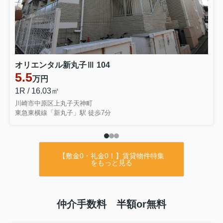
オリエンタル新丸子Ⅲ 104
5.5
万円
1R / 16.03㎡
川崎市中原区上丸子天神町
東急東横線「新丸子」駅 徒歩7分
【敷金0・礼金0！】賃貸物件特集
をもっと見る
仲介手数料 半額or無料