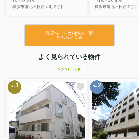
1K / 28.29㎡
1LDK / 45.00㎡
横浜市港北区日吉本町２丁目
横浜市港北区日吉２丁目
賃貸おすすめ物件の一覧
をもっと見る
よく見られている物件
POPULAR
1
2
No.
No.