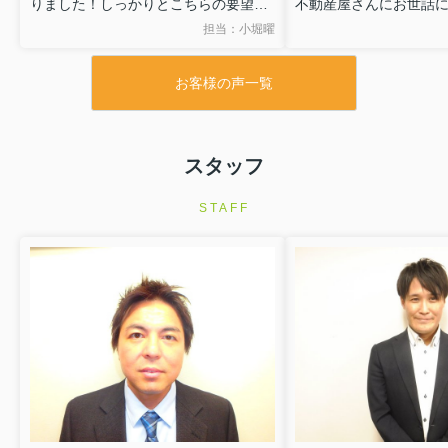
りました！しっかりとこちらの要望を
不動産屋さんにお世話
聞いていただき、細かな要望も汲み取
その中でもこちらは、
担当：小堀曜
ってもらって、予想以上に素敵なお部
うに条件に合う物件を
屋をご紹介いただいて最高な新生活を
いただき感謝していま
お客様の声一覧
迎えることができました！心より感謝
かなり細かなわがまま
してます！
ていただき相談しやす
様々な口コミがありますが、元住吉で
理想のお部屋が見つか
物件をお探しの方、間違いなくオスス
いです！
スタッフ
メです！(^^)
ありがとうございまし
しばらく引っ越しはないと思います
STAFF
が、また次も絶対にお世話になりま
す！